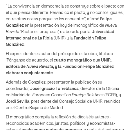
“La convivencia en democracia se construye sobre el pacto con
el que piensa diferente. Reivindico el pacto, y no con los iguales,
entre otras cosas porque no los encuentro”, afirmó
Felipe
González
en la presentación hoy del monográfico de
Nueva
Revista
‘Pactar es progresar’, elaborado por la
Universidad
Internacional de La Rioja
(UNIR) y la
Fundación Felipe
González
.
El expresidente es autor del prólogo de esta obra, titulado
‘Pónganse de acuerdo’, el
cuarto monográfico que UNIR,
editora de
Nueva Revista
, y la Fundación Felipe González
elaboran conjuntamente
.
Además de González, presentaron la publicación su
coordinador,
José Ignacio Torreblanca
, director de la Oficina
en Madrid del
European Council on Foreign Relations
(ECFR), y
Jordi Sevilla
, presidente del Consejo Social de UNIR, reunidos
en el Centro Riojano de Madrid.
El monográfico compila la reflexión de dieciséis autores -
reconocidos académicos, juristas, políticos y economistas-
sobre el
pacto como motor de progreso
, a partir del análisis de