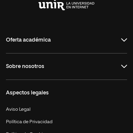
Universidad
Internacional
de
La
Rioja
Oferta académica
Grados
Sobre nosotros
Másteres Oficiales
Másteres Propios
Misión y Valores
Aspectos legales
Doctorados
Facultades
Experto Universitario
Nuestro Equipo
Aviso Legal
Postgrados
Trabaja en UNIR
Política de Privacidad
Cursos Universitarios