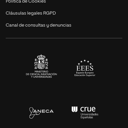
Actualidad
Política de Cookies
UNIR Revista
Cláusulas legales RGPD
Eventos
Canal de consultas y denuncias
Alianzas corporativas
Sala de prensa
Contacto