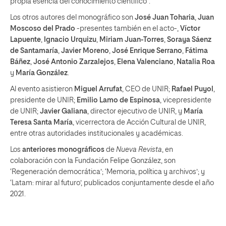
propia esencia del conocimiento científico”.
Los otros autores del monográfico son
José Juan Toharia
,
Juan
Moscoso del Prado
-presentes también en el acto-,
Víctor
Lapuente
,
Ignacio Urquizu
,
Miriam Juan-Torres
,
Soraya Sáenz
de Santamaría
,
Javier Moreno
,
José Enrique Serrano
,
Fátima
Báñez
,
José Antonio Zarzalejos
,
Elena Valenciano
,
Natalia Roa
y
María González
.
Al evento asistieron
Miguel Arrufat
, CEO de UNIR;
Rafael Puyol
,
presidente de UNIR;
Emilio Lamo de Espinosa
, vicepresidente
de UNIR;
Javier Galiana
, director ejecutivo de UNIR, y
María
Teresa Santa María
, vicerrectora de Acción Cultural de UNIR,
entre otras autoridades institucionales y académicas.
Los
anteriores monográficos
de
Nueva Revista
, en
colaboración con la Fundación Felipe González, son
‘Regeneración democrática’; ‘Memoria, política y archivos’; y
‘Latam: mirar al futuro’, publicados conjuntamente desde el año
2021.