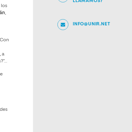
LLAMAMOS?
 los
án
,
INFO@UNIR.NET
 Con
, a
s?”…
ue
)
edes