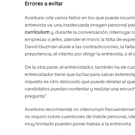
Errores a evitar
Aceituno cita varios fallos en los que puede incur
entrevista va; una inadecuada imagen personal para 
currículum
y, durante la conversación, interrogar c
empresas o jefes; atender el móvil; la falta de ex
David Guzmán alude a las contradicciones, la falta 
prepotencia, el intento por dirigir la entrevista, o
De la otra parte, el entrevistador, también ha de cui
entrevistador tiene que luchar para salvar estere
inquieto es otro descuido que puede delatar al que
candidatos puedan contestar y realizar una escuch
pregunta”.
Aceituno recomienda no interrumpir frecuentement
no inquirir sobre cuestiones de índole personal, i
muy limitado pueden poner trabas a la entrevista.