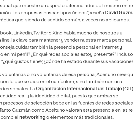
sonal que muestre un aspecto diferenciador de ti mismo entre
ación. Las empresas buscan tipos únicos”, reseña
David Guzm
ráctica que, siendo de sentido común, a veces no aplicamos.
book, Linkedin, Twitter o Xing habla mucho de nosotros y
ine, la clave para mantener y vender nuestra marca personal.
aconseja cuidar también la presencia personal en internet y
en mi perfil? ¿En qué redes sociales estoy presente?”. Incluso
 “¿qué gustos tiene?, ¿dónde ha estado durante sus vacacione
 voluntarias o no voluntarias de esa persona, Aceituno cree q
con lo que se dice en el currículum, sino también con una
edes sociales. La
Organización Internacional del Trabajo
(OIT
dentidad real y la identidad digital, puesto que ambas se
procesos de selección bebe en las fuentes de redes sociales
. Tanto Guzmán como Aceituno valoran esta presencia en las r
s como el
networking
o elementos más tradicionales.