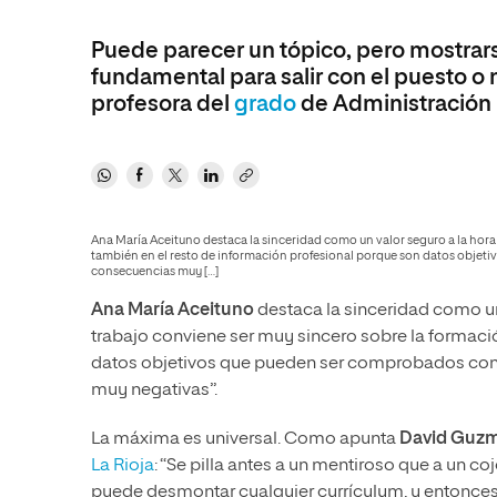
Diseño
Ingeniería y Tecnología
Ciencias P
Escuela de Humanidades
Ofici
Ciencias de la Salud
Diseño
Internacio
Puede parecer un tópico, pero mostrarse
Inter
Normas de Organización y
fundamental para salir con el puesto o 
Ciencias Sociales
Ciencias de la Salud
Funcionamiento
profesora del
grado
de Administración 
Humanidades
Ciencias Sociales
Artes
Humanidades
Música
Artes
Música
Ana María Aceituno destaca la sinceridad como un valor seguro a la hora 
también en el resto de información profesional porque son datos objetivo
consecuencias muy […]
Ana María Aceituno
destaca la sinceridad como un 
trabajo conviene ser muy sincero sobre la formaci
datos objetivos que pueden ser comprobados con re
muy negativas”.
La máxima es universal. Como apunta
David Guz
La Rioja
: “Se pilla antes a un mentiroso que a un c
puede desmontar cualquier currículum, y entonces, 