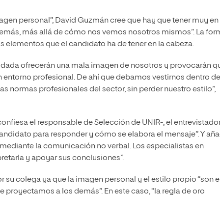
imagen personal”, David Guzmán cree que hay que tener muy en
 demás, más allá de cómo nos vemos nosotros mismos”. La for
los elementos que el candidato ha de tener en la cabeza.
idada ofrecerán una mala imagen de nosotros y provocarán q
 entorno profesional. De ahí que debamos vestirnos dentro de
as normas profesionales del sector, sin perder nuestro estilo”,
confiesa el responsable de Selección de UNIR-, el entrevistado
andidato para responder y cómo se elabora el mensaje”. Y aña
 mediante la comunicación no verbal. Los especialistas en
pretarla y apoyar sus conclusiones”.
su colega ya que la imagen personal y el estilo propio “son e
proyectamos a los demás”. En este caso, “la regla de oro