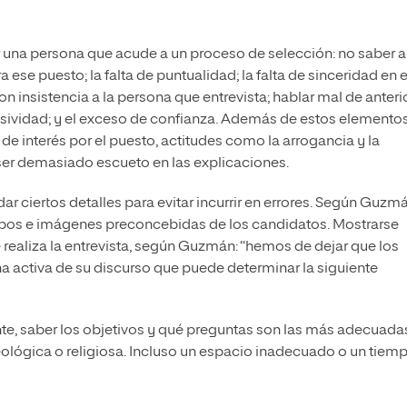
rir una persona que acude a un proceso de selección: no saber 
ese puesto; la falta de puntualidad; la falta de sinceridad en e
on insistencia a la persona que entrevista; hablar mal de anteri
presividad; y el exceso de confianza. Además de estos elementos
de interés por el puesto, actitudes como la arrogancia y la
 el ser demasiado escueto en las explicaciones.
dar ciertos detalles para evitar incurrir en errores. Según Guzmá
otipos e imágenes preconcebidas de los candidatos. Mostrarse
 realiza la entrevista, según Guzmán: “hemos de dejar que los
a activa de su discurso que puede determinar la siguiente
e, saber los objetivos y qué preguntas son las más adecuadas
deológica o religiosa. Incluso un espacio inadecuado o un tiem