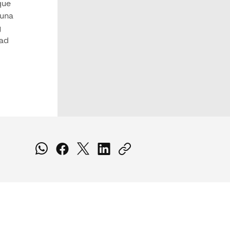
que
 una
y
dad