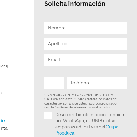
Solicita información
Facultad de Artes y Ciencias
Sociales
Escuela de Doctorado
ción y
e
n
 de
unta