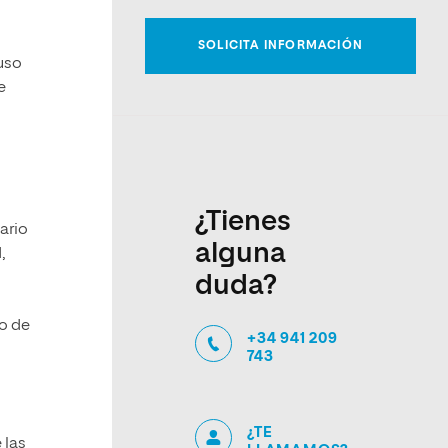
luso
e
¿Tienes
ario
alguna
,
duda?
ro de
+34 941 209
743
¿TE
 las