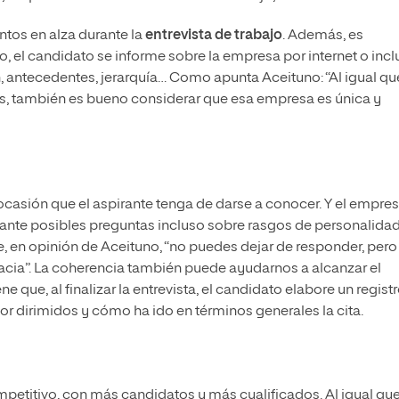
ntos en alza durante la
entrevista de trabajo
. Además, es
o, el candidato se informe sobre la empresa por internet o inc
n, antecedentes, jerarquía… Como apunta Aceituno: “Al igual qu
 también es bueno considerar que esa empresa es única y
a ocasión que el aspirante tenga de darse a conocer. Y el empres
nte posibles preguntas incluso sobre rasgos de personalidad
ue, en opinión de Aceituno, “no puedes dejar de responder, pero
acia”. La coherencia también puede ayudarnos a alcanzar el
ue, al finalizar la entrevista, el candidato elabore un regist
or dirimidos y cómo ha ido en términos generales la cita.
titivo, con más candidatos y más cualificados. Al igual que