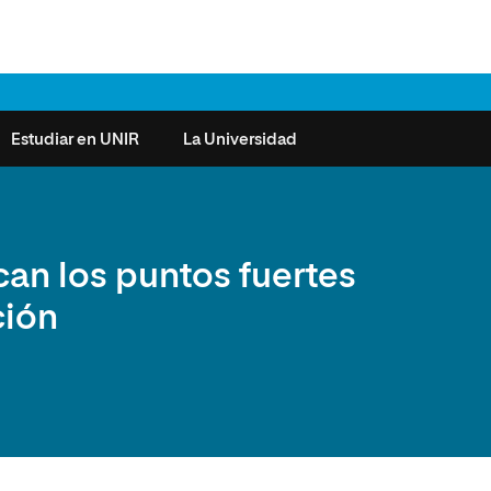
Estudiar en UNIR
La Universidad
ntas frecuentes
Órganos de Gobierno
Derecho
Cómo matricularse
Investigación
an los puntos fuertes
e la Salud
nocimiento de créditos
Vicerrectorados
Ciencias de la Seguridad
Becas universitarias y tasas
Plan Estratégico
ción
ros de Exámenes
Consejo Social de UNIR
Ciencias Sociales
Requisitos de acceso a la
Sistema de Calidad
Universidad
cio de Orientación
Claustro
Artes
Futuros de la Educación
émica (SOA)
Formación bonificada
Superior
 y Comunicación
Nuestros Estudiantes
Humanidades
cio de Atención a las
 y Tecnología
Sala de prensa
Música
sidades Especiales
Idiomas
cio de Solicitudes