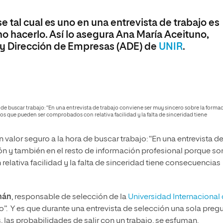
olíticas y Relaciones
Acceso universitario para
na de Movilidad
nales
mayores
 tal cual es uno en una entrevista de trabajo es
nacional
no hacerlo. Así lo asegura Ana María Aceituno,
y Dirección de Empresas (ADE) de
UNIR
.
de buscar trabajo: “En una entrevista de trabajo conviene ser muy sincero sobre la forma
s que pueden ser comprobados con relativa facilidad y la falta de sinceridad tiene
valor seguro a la hora de buscar trabajo: “En una entrevista d
ón y también en el resto de información profesional porque so
lativa facilidad y la falta de sinceridad tiene consecuencias
mán
, responsable de selección de la
Universidad Internacional
ojo”. Y es que durante una entrevista de selección una sola preg
las probabilidades de salir con un trabajo, se esfuman.