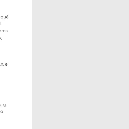
a qué
l
ores
,
n, el
, y
po