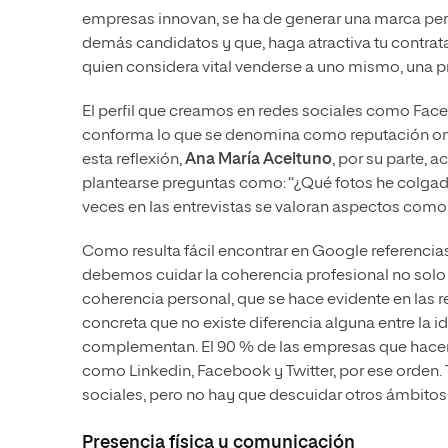
empresas innovan, se ha de generar una marca per
demás candidatos y que, haga atractiva tu contrat
quien considera vital venderse a uno mismo, una p
El perfil que creamos en redes sociales como Face
conforma lo que se denomina como reputación on l
esta reflexión,
Ana María Aceituno
, por su parte, 
plantearse preguntas como: “¿Qué fotos he colgado 
veces en las entrevistas se valoran aspectos como
Como resulta fácil encontrar en Google referencias
debemos cuidar la coherencia profesional no solo 
coherencia personal, que se hace evidente en las r
concreta que no existe diferencia alguna entre la i
complementan. El 90 % de las empresas que hacen 
como Linkedin, Facebook y Twitter, por ese orden
sociales, pero no hay que descuidar otros ámbito
Presencia física y comunicación