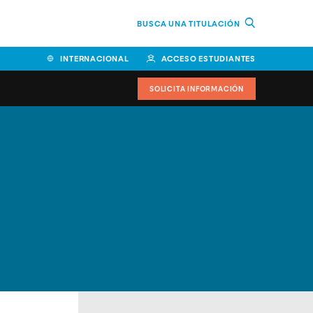
BUSCA UNA TITULACIÓN
INTERNACIONAL
ACCESO ESTUDIANTES
SOLICITA INFORMACIÓN
Facultad de Ciencias de la
Educación y Humanidades
Facultad de Ciencias de la
Salud
Facultad de Economía y
Empresa
Escuela Superior de Ingeniería
y Tecnología (ESIT)
Facultad de Derecho