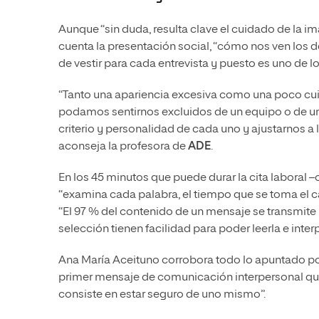
Aunque “sin duda, resulta clave el cuidado de la 
cuenta la presentación social, “cómo nos ven los
de vestir para cada entrevista y puesto es uno de 
“Tanto una apariencia excesiva como una poco cu
podamos sentirnos excluidos de un equipo o de un
criterio y personalidad de cada uno y ajustarnos a l
aconseja la profesora de
ADE
.
En los 45 minutos que puede durar la cita laboral –
“examina cada palabra, el tiempo que se toma el c
“El 97 % del contenido de un mensaje se transmite
selección tienen facilidad para poder leerla e inter
Ana María Aceituno corrobora todo lo apuntado por 
primer mensaje de comunicación interpersonal que 
consiste en estar seguro de uno mismo”.