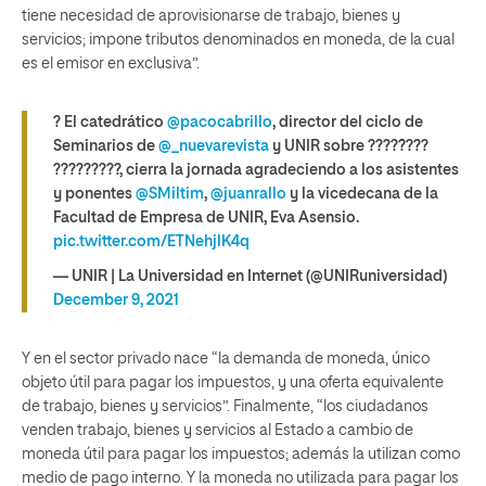
tiene necesidad de aprovisionarse de trabajo, bienes y
servicios; impone tributos denominados en moneda, de la cual
es el emisor en exclusiva”.
? El catedrático
@pacocabrillo
, director del ciclo de
Seminarios de
@_nuevarevista
y UNIR sobre ????́????
?????????, cierra la jornada agradeciendo a los asistentes
y ponentes
@SMiltim
,
@juanrallo
y la vicedecana de la
Facultad de Empresa de UNIR, Eva Asensio.
pic.twitter.com/ETNehjlK4q
— UNIR | La Universidad en Internet (@UNIRuniversidad)
December 9, 2021
Y en el sector privado nace “la demanda de moneda, único
objeto útil para pagar los impuestos, y una oferta equivalente
de trabajo, bienes y servicios”. Finalmente, “los ciudadanos
venden trabajo, bienes y servicios al Estado a cambio de
moneda útil para pagar los impuestos; además la utilizan como
medio de pago interno. Y la moneda no utilizada para pagar los