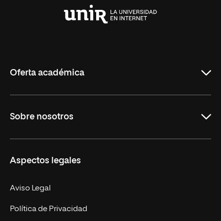
Universidad
Internacional
de
La
Rioja
Oferta académica
Grados
Sobre nosotros
Másteres Oficiales
Másteres Propios
Misión y Valores
Aspectos legales
Doctorados
Facultades
Experto Universitario
Nuestro Equipo
Aviso Legal
Postgrados
Trabaja en UNIR
Política de Privacidad