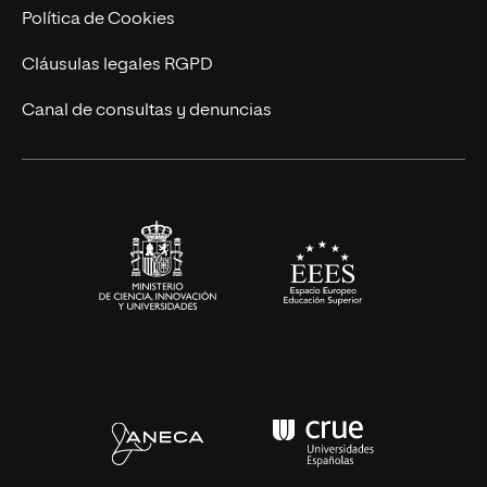
Cursos Universitarios
Actualidad
Política de Cookies
UNIR Revista
Cláusulas legales RGPD
Eventos
Canal de consultas y denuncias
Alianzas corporativas
Sala de prensa
Contacto