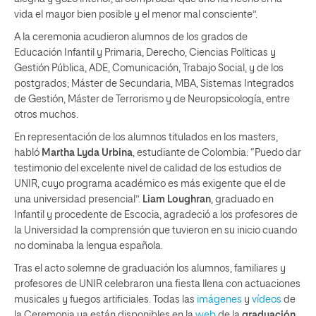
vida el mayor bien posible y el menor mal consciente”.
A la ceremonia acudieron alumnos de los grados de
Educación Infantil y Primaria, Derecho, Ciencias Políticas y
Gestión Pública, ADE, Comunicación, Trabajo Social, y de los
postgrados; Máster de Secundaria, MBA, Sistemas Integrados
de Gestión, Máster de Terrorismo y de Neuropsicología, entre
otros muchos.
En representación de los alumnos titulados en los masters,
habló
Martha Lyda Urbina
, estudiante de Colombia: “Puedo dar
testimonio del excelente nivel de calidad de los estudios de
UNIR, cuyo programa académico es más exigente que el de
una universidad presencial”.
Liam Loughran
, graduado en
Infantil y procedente de Escocia, agradeció a los profesores de
la Universidad la comprensión que tuvieron en su inicio cuando
no dominaba la lengua española.
Tras el acto solemne de graduación los alumnos, familiares y
profesores de UNIR celebraron una fiesta llena con actuaciones
musicales y fuegos artificiales. Todas las
imágenes
y
vídeos
de
la Ceremonia ya están disponibles en la
web
de la
graduación
.