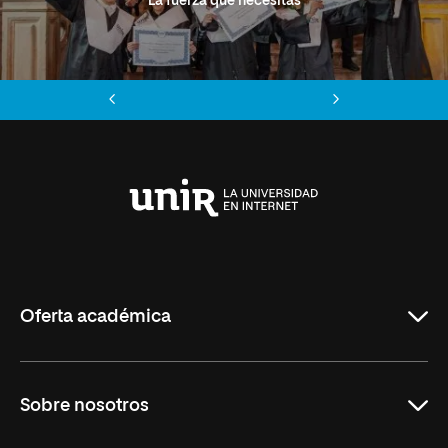
La fuerza que necesitas
Anterior
Siguiente
Universidad
Internacional
de
La
Rioja
Oferta académica
Grados
Sobre nosotros
Másteres Oficiales