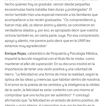
hecho quienes hoy os graduáis: vencer desde pequeñas
escaramuzas hasta batallas bien duras y prolongadas”. El
rector también hizo una especial mención a los familiares que
acompañaron a los recién graduados. “Os comprendieron y
fueron más allá, os dieron ánimo y aliento, se convirtieron en
verdaderos aliados y, por eso, es apropiado decir que vuestra
victoria también es, en cierta parte, suya. Por esa comprensión,
apoyo y aliento, me parece justo decir que en la UNIR les
estamos muy agradecidos”.
Enrique Rojas
, catedrático de Psiquiatría y Psicología Médica,
impartió la lección magistral con el título
No te rindas: como
mantener el afán de superación
. En su discurso insistió en la
importancia de tener una visión positiva y una voluntad de
hierro. “La felicidad es una forma de mirar la realidad, según la
óptica de las ideas y creencias que habitan dentro de nosotros.
Si el amor es la poesía de los sentidos y la inteligencia la nitidez
de la razón, la felicidad es estar contento con uno mismo al
comprobar que uno lucha por ser auténtico”. Y concluyó
afirmando que “la felicidad es un estado de ánimo positivo, de
alegría y gozo interior, al comprobar que uno ha hecho en la