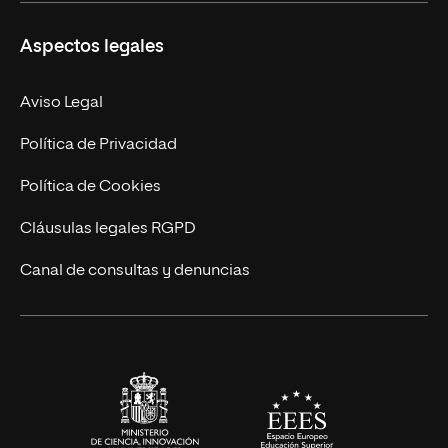
Másteres Propios
Misión y Valores
Aspectos legales
Doctorados
Facultades
Experto Universitario
Nuestro Equipo
Aviso Legal
Postgrados
Trabaja en UNIR
Política de Privacidad
Cursos Universitarios
Actualidad
Política de Cookies
UNIR Revista
Cláusulas legales RGPD
Eventos
Canal de consultas y denuncias
Alianzas corporativas
Sala de prensa
Contacto