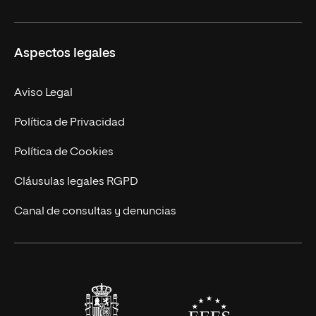
Másteres Propios
Misión y Valores
Aspectos legales
Doctorados
Facultades
Experto Universitario
Nuestro Equipo
Aviso Legal
Postgrados
Trabaja en UNIR
Política de Privacidad
Cursos Universitarios
Actualidad
Política de Cookies
UNIR Revista
Cláusulas legales RGPD
Eventos
Canal de consultas y denuncias
Alianzas corporativas
Sala de prensa
Contacto