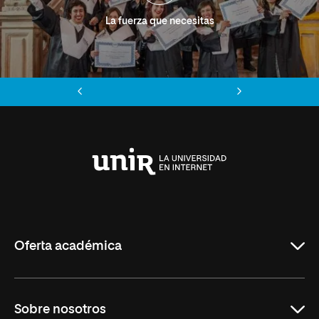
La fuerza que necesitas
Anterior
Siguiente
Universidad
Internacional
de
La
Rioja
Oferta académica
Grados
Sobre nosotros
Másteres Oficiales