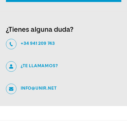
¿Tienes alguna duda?
+34 941 209 743
¿TE LLAMAMOS?
INFO@UNIR.NET