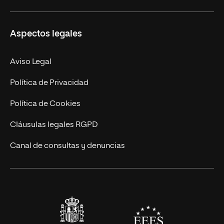
Másteres Propios
Misión y Valores
Aspectos legales
Doctorados
Facultades
Experto Universitario
Nuestro Equipo
Aviso Legal
Postgrados
Trabaja en UNIR
Política de Privacidad
Cursos Universitarios
Actualidad
Política de Cookies
UNIR Revista
Cláusulas legales RGPD
Eventos
Canal de consultas y denuncias
Alianzas corporativas
Sala de prensa
Contacto