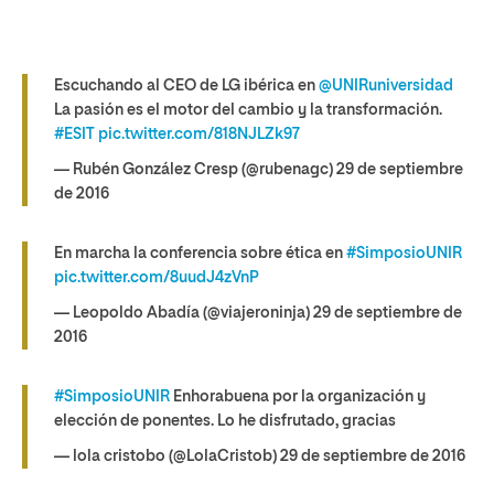
Escuchando al CEO de LG ibérica en
@UNIRuniversidad
La pasión es el motor del cambio y la transformación.
#ESIT
pic.twitter.com/818NJLZk97
— Rubén González Cresp (@rubenagc) 29 de septiembre
de 2016
En marcha la conferencia sobre ética en
#SimposioUNIR
pic.twitter.com/8uudJ4zVnP
— Leopoldo Abadía (@viajeroninja) 29 de septiembre de
2016
#SimposioUNIR
Enhorabuena por la organización y
elección de ponentes. Lo he disfrutado, gracias
— lola cristobo (@LolaCristob) 29 de septiembre de 2016