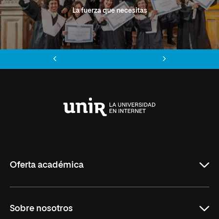
La fuerza que necesitas
Anterior
Siguiente
Universidad
Internacional
de
La
Rioja
Oferta académica
Grados
Sobre nosotros
Másteres Oficiales