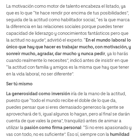
La motivación como motor de talento encabeza el listado, ya
que es lo que “te hace rendir por encima de tus posibilidades”,
seguida de la actitud como habilitador social, “es la que marca
la diferencia en las relaciones sociales porque puedes tener
capacidad de liderazgo y conocimientos fantásticos pero que
la actitud no ayude”, advirtió el experto. “
En el mundo laboral lo
único que hay que hacer es trabajar mucho, con motivación, y
sonreír mucho, agradar, dar mucho y nunca pedir
, ya lo harás
cuando realmente lo necesites”, indicó antes de insistir en que
“la actitud con familia y amigos es la misma que hay que tener
en la vida laboral, no ser diferente”.
Ser tú mismo
La generosidad como inversión
iría de la mano de la actitud,
puesto que “todo el mundo recibe el doble de lo que da,
puedes pensar que si eres demasiado generoso la gente se
aprovechará de ti, igual algunos lo hagan, pero al final se darán
cuenta de que vales la pena”, tranquilizó antes de animar a
utilizar la
pasión como firma personal
: “Si no eres apasionado y
vas con todo, no es suficiente”. Eso sí, siempre con la
humildad