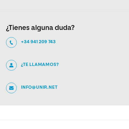
¿Tienes alguna duda?
+34 941 209 743
¿TE LLAMAMOS?
INFO@UNIR.NET