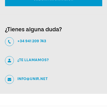
¿Tienes alguna duda?
+34 941 209 743
¿TE LLAMAMOS?
INFO@UNIR.NET