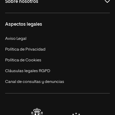
Sobre nosotros
Másteres Oficiales
Másteres Propios
Misión y Valores
Aspectos legales
Doctorados
Facultades
Experto Universitario
Nuestro Equipo
Aviso Legal
Postgrados
Trabaja en UNIR
Política de Privacidad
Cursos Universitarios
Actualidad
Política de Cookies
UNIR Revista
Cláusulas legales RGPD
Eventos
Canal de consultas y denuncias
Alianzas corporativas
Sala de prensa
Contacto