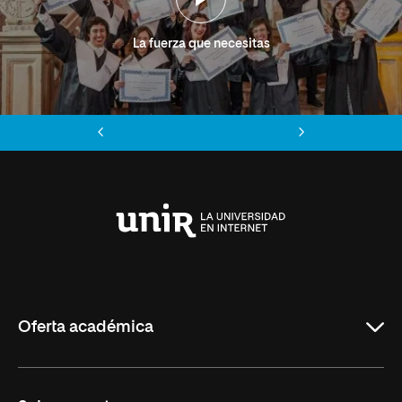
La fuerza que necesitas
Anterior
Siguiente
Universidad
Internacional
de
La
Rioja
Oferta académica
Grados