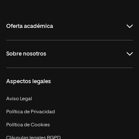
Internacional
de
La
Rioja
Oferta académica
Grados
Sobre nosotros
Másteres Oficiales
Másteres Propios
Misión y Valores
Aspectos legales
Doctorados
Facultades
Experto Universitario
Nuestro Equipo
Aviso Legal
Postgrados
Trabaja en UNIR
Política de Privacidad
Cursos Universitarios
Actualidad
Política de Cookies
UNIR Revista
Cláusulas legales RGPD