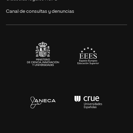
Eventos
Canal de consultas y denuncias
Alianzas corporativas
Sala de prensa
Contacto