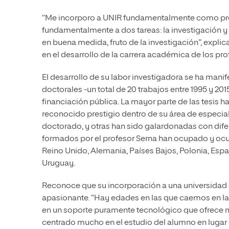
“Me incorporo a UNIR fundamentalmente como prof
fundamentalmente a dos tareas: la investigación y l
en buena medida, fruto de la investigación”, expli
en el desarrollo de la carrera académica de los pr
El desarrollo de su labor investigadora se ha manif
doctorales -un total de 20 trabajos entre 1995 y 20
financiación pública. La mayor parte de las tesis
reconocido prestigio dentro de su área de especia
doctorado, y otras han sido galardonadas con dife
formados por el profesor Serna han ocupado y ocu
Reino Unido, Alemania, Países Bajos, Polonia, Espa
Uruguay.
Reconoce que su incorporación a una universidad o
apasionante. “Hay edades en las que caemos en la 
en un soporte puramente tecnológico que ofrece múl
centrado mucho en el estudio del alumno en lugar 