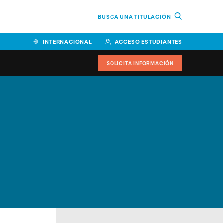
BUSCA UNA TITULACIÓN
INTERNACIONAL
ACCESO ESTUDIANTES
SOLICITA INFORMACIÓN
Facultad de Ciencias de la
Educación y Humanidades
Facultad de Ciencias de la
Salud
Facultad de Economía y
Empresa
Escuela Superior de Ingeniería
y Tecnología (ESIT)
Facultad de Derecho