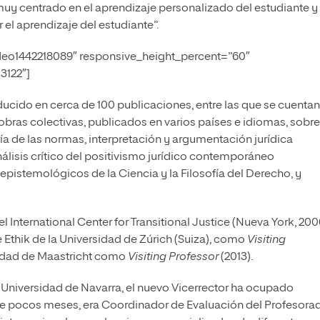
y centrado en el aprendizaje personalizado del estudiante y
el aprendizaje del estudiante”.
ideo1442218089″ responsive_height_percent=”60″
3122″]
aducido en cerca de 100 publicaciones, entre las que se cuentan
 obras colectivas, publicados en varios países e idiomas, sobre
ía de las normas, interpretación y argumentación jurídica
nálisis crítico del positivismo jurídico contemporáneo
epistemológicos de la Ciencia y la Filosofía del Derecho, y
 International Center for Transitional Justice (Nueva York, 200
he Ethik de la Universidad de Zúrich (Suiza), como
Visiting
rsidad de Maastricht como
Visiting Professor
(2013).
a Universidad de Navarra, el nuevo Vicerrector ha ocupado
e pocos meses, era Coordinador de Evaluación del Profesora