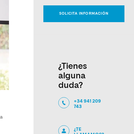
¿Tienes
alguna
duda?
+34 941 209
743
la
¿TE