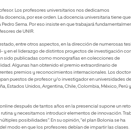
esor. Los profesores universitarios nos dedicamos
a docencia, por ese orden. La docencia universitaria tiene que 
ca Pedro Serna. Por eso insiste en que trabajará fundamentalme
ofesores de UNIR.
estado, entre otros aspectos, en la dirección de numerosas tes
15- y en el liderazgo de distintos proyectos de investigación co
 han sido publicadas como monografías en colecciones de
lidad. Algunas han obtenido el premio extraordinario de
rentes premios y reconocimientos internacionales. Los docto
pan puestos de profesor y/o investigador en universidades de
ña, Estados Unidos, Argentina, Chile, Colombia, México, Perú 
nline después de tantos años en la presencial supone un reto
rutina y necesitamos introducir elementos de innovación. Tra
tiples posibilidades”. En su opinión, “el plan Bolonia se ha
del modo en que los profesores debían de impartir las clases.