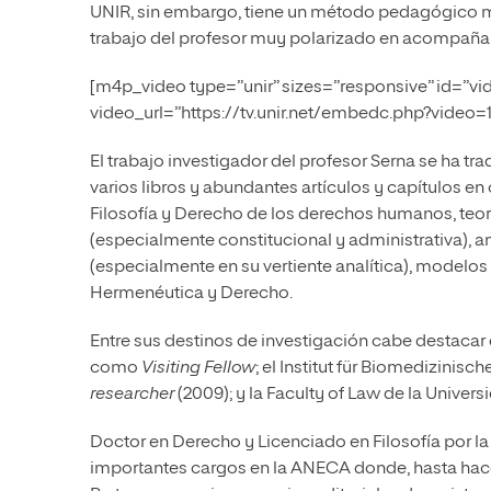
UNIR, sin embargo, tiene un método pedagógico mu
trabajo del profesor muy polarizado en acompañar 
[m4p_video type=”unir” sizes=”responsive” id=”v
video_url=”https://tv.unir.net/embedc.php?video=1
El trabajo investigador del profesor Serna se ha tr
varios libros y abundantes artículos y capítulos en
Filosofía y Derecho de los derechos humanos, teor
(especialmente constitucional y administrativa), a
(especialmente en su vertiente analítica), modelos 
Hermenéutica y Derecho.
Entre sus destinos de investigación cabe destacar el
como
Visiting Fellow
; el Institut für Biomedizinisc
researcher
(2009); y la Faculty of Law de la Unive
Doctor en Derecho y Licenciado en Filosofía por l
importantes cargos en la ANECA donde, hasta hac