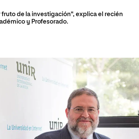
olíticas y Relaciones
Acceso universitario para
na de Movilidad
nales
mayores
fruto de la investigación", explica el recién
nacional
cadémico y Profesorado.