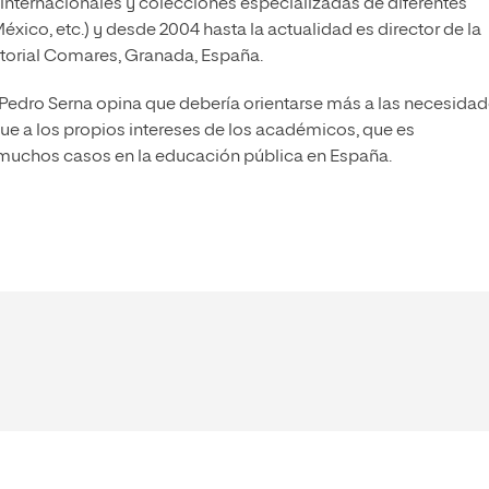
s internacionales y colecciones especializadas de diferentes
México, etc.) y desde 2004 hasta la actualidad es director de la
itorial Comares, Granada, España.
, Pedro Serna opina que debería orientarse más a las necesida
ue a los propios intereses de los académicos, que es
muchos casos en la educación pública en España.