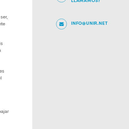
LLAMAMOS?
ser,
INFO@UNIR.NET
nte
is
n
res
l
y
bajar