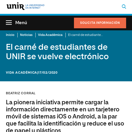
Menú
SOLICITA INFORMACIÓN
Inicio
Noticias
Vida Académica
El carné de estudiantes de UNIR se vuelve electrónico
El carné de estudiantes de
UNIR se vuelve electrónico
VIDA ACADÉMICA
|17/02/2020
BEATRIZ CORRAL
La pionera iniciativa permite cargar la
información directamente en un tarjetero
móvil de sistemas iOS o Android, a la par
que facilita la identificación y reduce el uso
de papel y plásticos