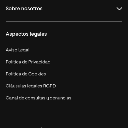
Sobre nosotros
Másteres Oficiales
Másteres Propios
Misión y Valores
Aspectos legales
Doctorados
Facultades
Experto Universitario
Nuestro Equipo
Aviso Legal
Postgrados
Trabaja en UNIR
Política de Privacidad
Cursos Universitarios
Actualidad
Política de Cookies
UNIR Revista
Cláusulas legales RGPD
Eventos
Canal de consultas y denuncias
Alianzas corporativas
Sala de prensa