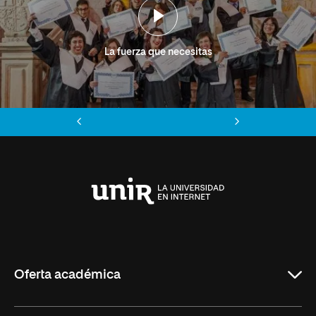
La fuerza que necesitas
Anterior
Siguiente
Universidad
Internacional
de
La
Rioja
Oferta académica
Grados