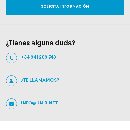
¿Tienes alguna duda?
+34 941 209 743
¿TE LLAMAMOS?
INFO@UNIR.NET