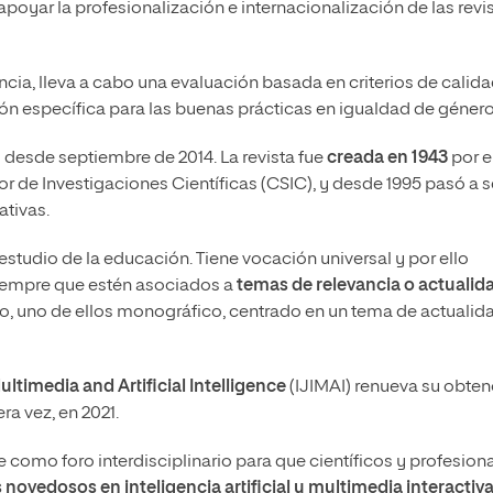
e apoyar la profesionalización e internacionalización de las revi
cia, lleva a cabo una evaluación basada en criterios de calid
ción específica para las buenas prácticas en igualdad de género
 desde septiembre de 2014. La revista fue
creada en 1943
por e
or de Investigaciones Científicas (CSIC), y desde 1995 pasó a s
ativas.
 estudio de la educación. Tiene vocación universal y por ello
siempre que estén asociados a
temas de relevancia o actualid
año, uno de ellos monográfico, centrado en un tema de actualid
ultimedia and Artificial Intelligence
(IJIMAI) renueva su obten
ra vez, en 2021.
ve como foro interdisciplinario para que científicos y profesion
novedosos en inteligencia artificial
y multimedia interactiv