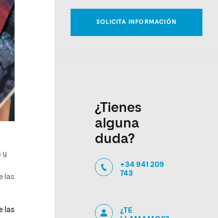
¿Tienes
alguna
duda?
 y
+34 941 209
743
e las
e las
¿TE