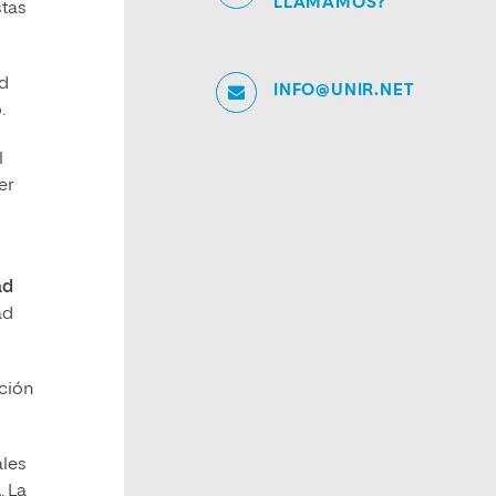
LLAMAMOS?
stas
ad
INFO@UNIR.NET
.
l
er
ad
ad
ción
ales
a
. La