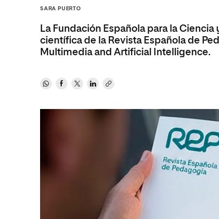
Diseño
Ingeniería y Tecnología
SARA PUERTO
Ciencias P
Escuela de Humanidades
Ofici
Ciencias de la Salud
Diseño
Internacio
Inter
La Fundación Española para la Ciencia y
Normas de Organización y
Ciencias Sociales
Ciencias de la Salud
Funcionamiento
científica de la Revista Española de Ped
Multimedia and Artificial Intelligence.
Humanidades
Ciencias Sociales
Artes
Humanidades
Música
Artes
Música