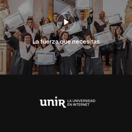
La fuerza que necesitas
Universidad
Internacional
de
La
Rioja