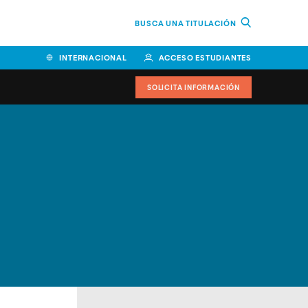
BUSCA UNA TITULACIÓN
INTERNACIONAL
ACCESO ESTUDIANTES
SOLICITA INFORMACIÓN
Facultad de Ciencias de la
Educación y Humanidades
Facultad de Ciencias de la
Salud
Facultad de Economía y
Empresa
Escuela Superior de Ingeniería
y Tecnología (ESIT)
Facultad de Derecho