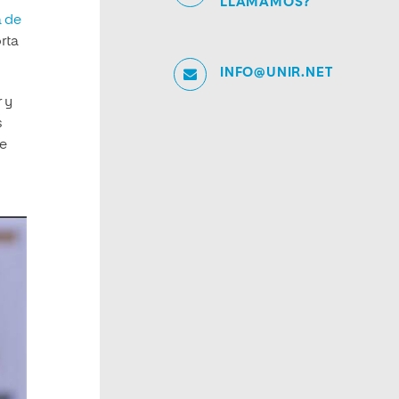
LLAMAMOS?
a de
rta
INFO@UNIR.NET
r y
s
de