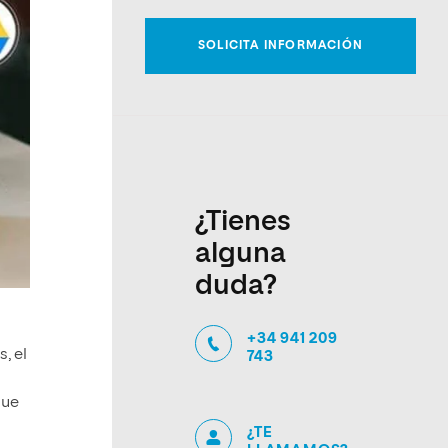
¿Tienes
alguna
duda?
+34 941 209
, el
743
que
¿TE