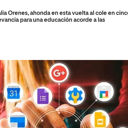
olíticas y Relaciones
Acceso universitario para
na de Movilidad
nales
mayores
ia Orenes, ahonda en esta vuelta al cole en cinc
nacional
evancia para una educación acorde a las