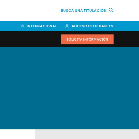
BUSCA UNA TITULACIÓN
INTERNACIONAL
ACCESO ESTUDIANTES
SOLICITA INFORMACIÓN
Facultad de Ciencias de la
Educación y Humanidades
Facultad de Ciencias de la
Salud
Facultad de Economía y
Empresa
Escuela Superior de Ingeniería
y Tecnología (ESIT)
Facultad de Derecho