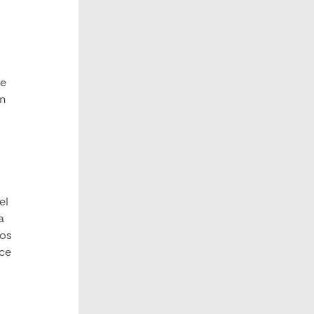
ce
on
el
a
tos
ece