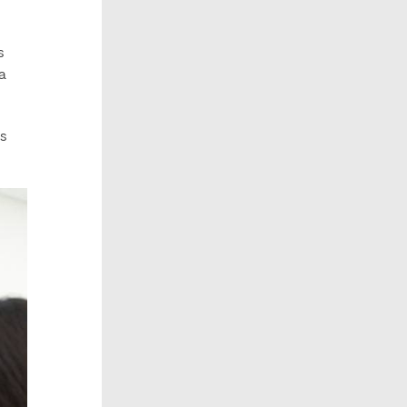
s
 a
os