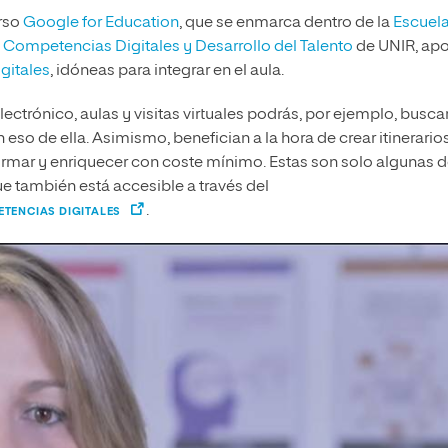
urso
Google for Education
, que se enmarca dentro de la
Escuel
 Competencias Digitales y Desarrollo del Talento
de UNIR, apo
gitales
, idóneas para integrar en el aula.
lectrónico, aulas y visitas virtuales podrás, por ejemplo, busca
n eso de ella. Asimismo, benefician a la hora de crear itinerario
formar y enriquecer con coste mínimo. Estas son solo algunas 
e también está accesible a través del
.
ETENCIAS DIGITALES