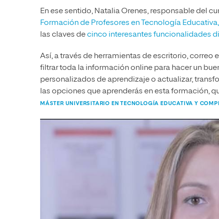
En ese sentido, Natalia Orenes, responsable del c
Formación de Profesores en Tecnología Educativa,
las claves de
cinco interesantes funcionalidades di
Así, a través de herramientas de escritorio, correo e
filtrar toda la información online para hacer un bue
personalizados de aprendizaje o actualizar, trans
las opciones que aprenderás en esta formación, qu
MÁSTER UNIVERSITARIO EN TECNOLOGÍA EDUCATIVA Y COMP