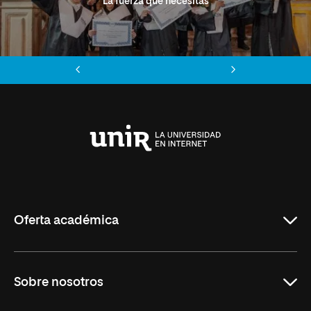
La fuerza que necesitas
Anterior
Siguiente
Universidad
Internacional
de
La
Rioja
Oferta académica
Grados
Sobre nosotros
Másteres Oficiales