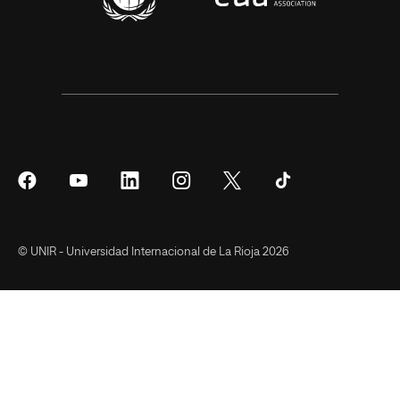
Síguenos
Síguenos
Síguenos
Síguenos
Síguenos
Síguenos
en
en
en
en
en
en
Facebook
YouTube
LinkedIn
Instagram
Twitter
Tiktok
© UNIR - Universidad Internacional de La Rioja 2026