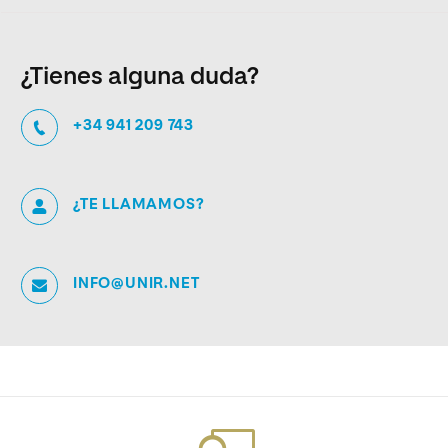
¿Tienes alguna duda?
+34 941 209 743
¿TE LLAMAMOS?
INFO@UNIR.NET