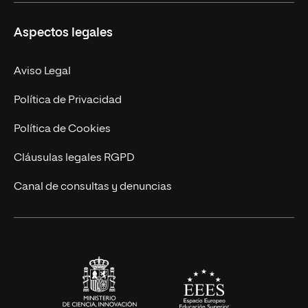
Másteres Propios
Misión y Valores
Aspectos legales
Doctorados
Facultades
Experto Universitario
Nuestro Equipo
Aviso Legal
Postgrados
Trabaja en UNIR
Política de Privacidad
Cursos Universitarios
Actualidad
Política de Cookies
UNIR Revista
Cláusulas legales RGPD
Eventos
Canal de consultas y denuncias
Alianzas corporativas
Sala de prensa
Contacto