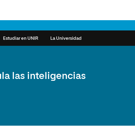
Estudiar en UNIR
La Universidad
ntas frecuentes
Órganos de Gobierno
Derecho
Cómo matricularse
Investigación
a las inteligencias
e la Salud
nocimiento de créditos
Vicerrectorados
Ciencias de la Seguridad
Becas universitarias y tasas
Plan Estratégico
ros de Exámenes
Consejo Social de UNIR
Ciencias Sociales
Requisitos de acceso a la
Sistema de Calidad
Universidad
cio de Orientación
Claustro
Artes
Futuros de la Educación
émica (SOA)
Formación bonificada
Superior
 y Comunicación
Nuestros Estudiantes
Humanidades
cio de Atención a las
 y Tecnología
Sala de prensa
Música
sidades Especiales
Idiomas
cio de Solicitudes