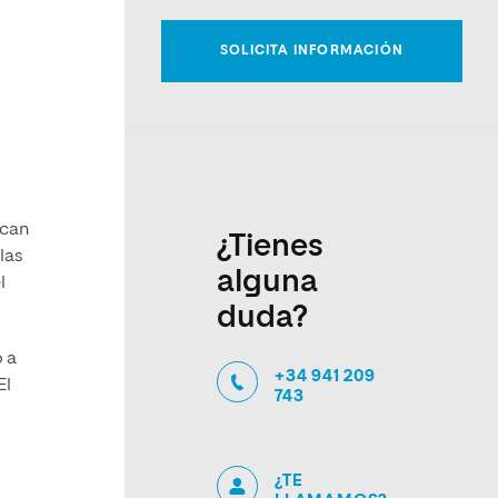
acan
¿Tienes
las
alguna
l
duda?
o a
+34 941 209
El
743
¿TE