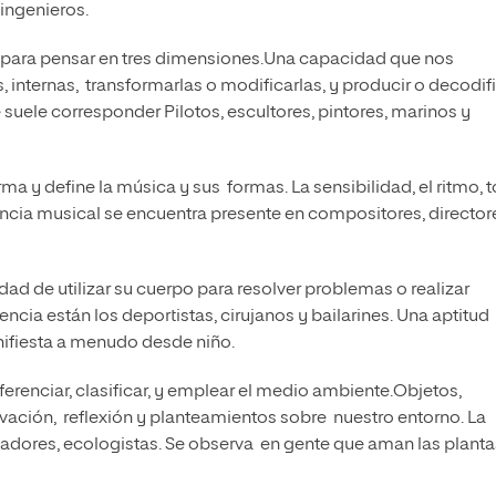
ingenieros.
d para pensar en tres dimensiones.Una capacidad que nos
, internas, transformarlas o modificarlas, y producir o decodif
e suele corresponder Pilotos, escultores, pintores, marinos y
ma y define la música y sus formas. La sensibilidad, el ritmo, 
igencia musical se encuentra presente en compositores, director
dad de utilizar su cuerpo para resolver problemas o realizar
encia están los deportistas, cirujanos y bailarines. Una aptitud
anifiesta a menudo desde niño.
erenciar, clasificar, y emplear el medio ambiente.Objetos,
vación, reflexión y planteamientos sobre nuestro entorno. La
adores, ecologistas. Se observa en gente que aman las planta