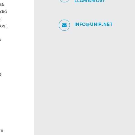
LLAMAMOS?
ea
adió
s
INFO@UNIR.NET
os”.
a
e
le