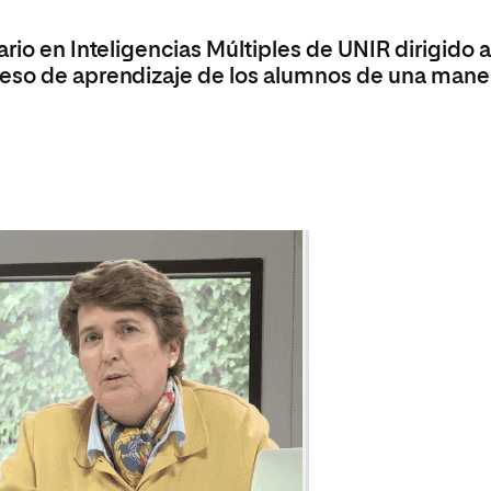
olíticas y Relaciones
Acceso universitario para
na de Movilidad
nales
mayores
rio en Inteligencias Múltiples de UNIR dirigido 
nacional
ceso de aprendizaje de los alumnos de una mane