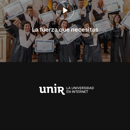
La fuerza que necesitas
Universidad
Internacional
de
La
Rioja