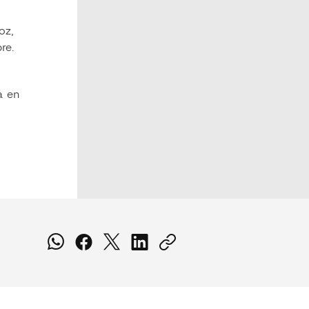
oz,
re.
a en