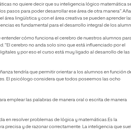
icas no quiere decir que su inteligencia lógico matemática s
os pasos para poder desarrollar ese área de otra manera”. Añ
l área lingüística y con el área creativa se pueden aprender la
encias es fundamental para el desarrollo integral de los alumn
 de entender cómo funciona el cerebro de nuestros alumnos par
 “El cerebro no anda solo sino que está influenciado por el
igitales y por eso el curso está muy ligado al desarrollo de las
anza tendría que permitir orientar a los alumnos en función d
tes. El psicólogo considera que todos poseemos las ocho
para emplear las palabras de manera oral o escrita de manera
a en resolver problemas de lógica y matemáticas.Es la
a precisa y de razonar correctamente. La inteligencia que sue