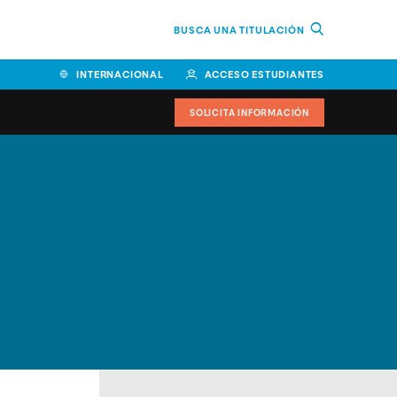
BUSCA UNA TITULACIÓN
INTERNACIONAL
ACCESO ESTUDIANTES
SOLICITA INFORMACIÓN
Facultad de Ciencias de la
Educación y Humanidades
Facultad de Ciencias de la
Salud
Facultad de Economía y
Empresa
Escuela Superior de Ingeniería
y Tecnología (ESIT)
Facultad de Derecho