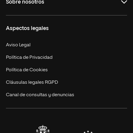
Sobre nosotros
Másteres Oficiales
Másteres Propios
Misión y Valores
Aspectos legales
Doctorados
Facultades
Experto Universitario
Nuestro Equipo
Aviso Legal
Postgrados
Trabaja en UNIR
Política de Privacidad
Cursos Universitarios
Actualidad
Política de Cookies
UNIR Revista
Cláusulas legales RGPD
Eventos
Canal de consultas y denuncias
Alianzas corporativas
Sala de prensa
Contacto