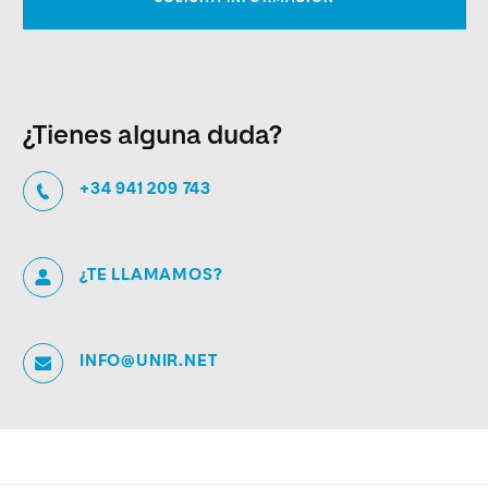
¿Tienes alguna duda?
+34 941 209 743
¿TE LLAMAMOS?
INFO@UNIR.NET