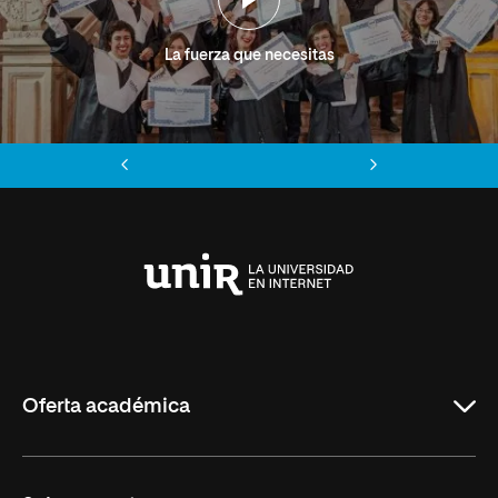
La fuerza que necesitas
Anterior
Siguiente
Universidad
Internacional
de
La
Rioja
Oferta académica
Grados