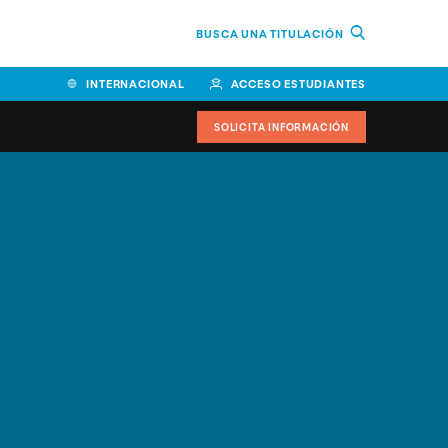
BUSCA UNA TITULACIÓN
INTERNACIONAL
ACCESO ESTUDIANTES
SOLICITA INFORMACIÓN
Facultad de Ciencias de la
Educación y Humanidades
Facultad de Ciencias de la
Salud
Facultad de Economía y
Empresa
Escuela Superior de Ingeniería
y Tecnología (ESIT)
Facultad de Derecho