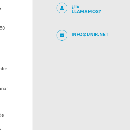
¿TE
e
LLAMAMOS?
150
INFO@UNIR.NET
ntre
añar
de
o