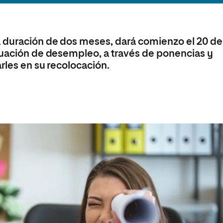
olíticas y Relaciones
Acceso universitario para
na de Movilidad
nales
mayores
nacional
a duración de dos meses, dará comienzo el 20 de
tuación de desempleo, a través de ponencias y
arles en su recolocación.