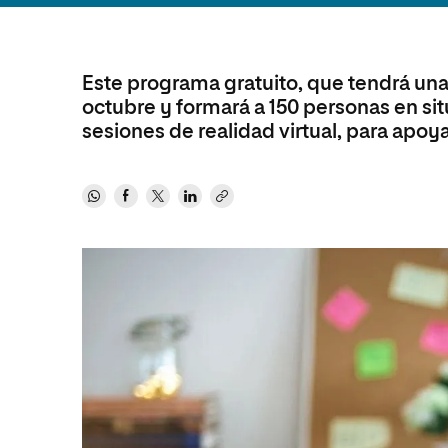
Diseño
Ingeniería y Tecnología
Ciencias P
Escuela de Humanidades
Ofici
Ciencias de la Salud
Diseño
Internacio
Inter
Normas de Organización y
Ciencias Sociales
Ciencias de la Salud
Funcionamiento
Este programa gratuito, que tendrá un
octubre y formará a 150 personas en si
Humanidades
Ciencias Sociales
sesiones de realidad virtual, para apoy
Artes
Humanidades
Música
Artes
Música