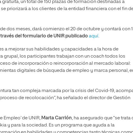
 gratuita, un total de 150 plazas de formación destinadas a
 priorizará a los clientes de la entidad financiera con el fin d
n de dos meses, dará comienzo el 20 de octubre y contará con 
 través del formulario de UNIR publicado
aquí
.
es a mejorar sus habilidades y capacidades a la hora de
 grupal, los participantes trabajan con un coach todos los
ceso de incorporación o reincorporación al mercado laboral:
mientas digitales de búsqueda de empleo y marca personal, e
ntura tan compleja marcada por la crisis del Covid-19, acomp
proceso de recolocación”, ha señalado el director de Gestión
 de Empleo’ de UNIR,
Marta Carrión
, ha asegurado que “se trata 
ankia y para la sociedad. Es un programa que ayuda a la
a formación en habilidades y competencias tanto técnicas com