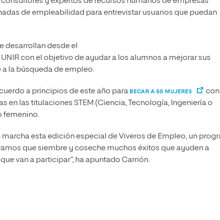
en consultores y expertos de recursos humanos de empresas
ornadas de empleabilidad para entrevistar usuarios que puedan
e desarrollan desde el
 UNIR con el objetivo de ayudar a los alumnos a mejorar sus
e a la búsqueda de empleo.
cuerdo a principios de este año para
con
BECAR A 50 MUJERES
s en las titulaciones STEM (Ciencia, Tecnología, Ingeniería o
o femenino.
marcha esta edición especial de Viveros de Empleo, un prog
eramos que siembre y coseche muchos éxitos que ayuden a
que van a participar”, ha apuntado Carrión.