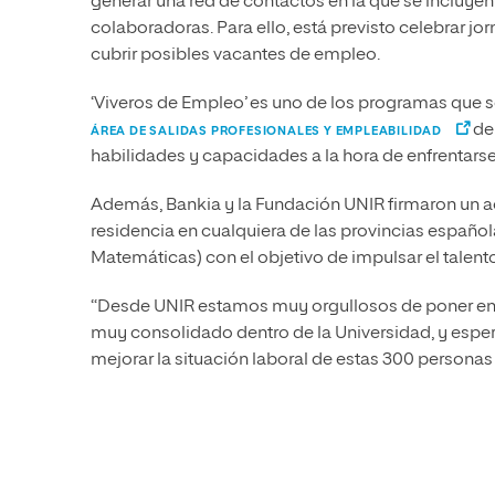
generar una red de contactos en la que se incluy
colaboradoras. Para ello, está previsto celebrar j
cubrir posibles vacantes de empleo.
‘Viveros de Empleo’ es uno de los programas que s
de
ÁREA DE SALIDAS PROFESIONALES Y EMPLEABILIDAD
habilidades y capacidades a la hora de enfrentars
Además, Bankia y la Fundación UNIR firmaron un a
residencia en cualquiera de las provincias española
Matemáticas) con el objetivo de impulsar el talent
“Desde UNIR estamos muy orgullosos de poner en 
muy consolidado dentro de la Universidad, y esp
mejorar la situación laboral de estas 300 personas 