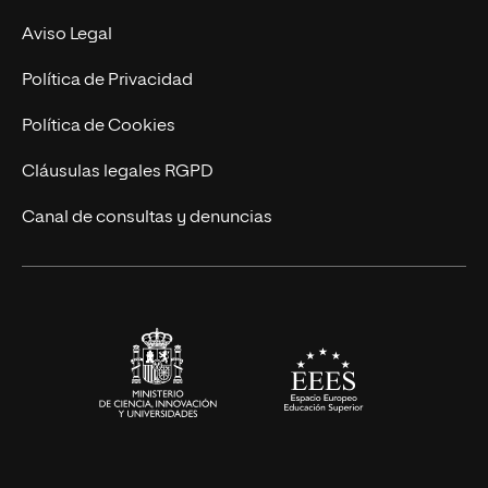
Experto Universitario
Nuestro Equipo
Aviso Legal
Postgrados
Trabaja en UNIR
Política de Privacidad
Cursos Universitarios
Actualidad
Política de Cookies
UNIR Revista
Cláusulas legales RGPD
Eventos
Canal de consultas y denuncias
Alianzas corporativas
Sala de prensa
Contacto