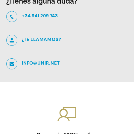
¿Tienes alguna duda?
+34 941 209 743
¿TE LLAMAMOS?
INFO@UNIR.NET