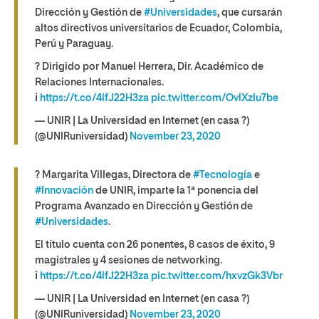
Dirección y Gestión de
#Universidades
, que cursarán
altos directivos universitarios de Ecuador, Colombia,
Perú y Paraguay.
? Dirigido por Manuel Herrera, Dir. Académico de
Relaciones Internacionales.
ℹ
https://t.co/4lfJ22H3za
pic.twitter.com/OvlXzIu7be
— UNIR | La Universidad en Internet (en casa ?)
(@UNIRuniversidad)
November 23, 2020
? Margarita Villegas, Directora de
#Tecnología
e
#Innovación
de UNIR, imparte la 1ª ponencia del
Programa Avanzado en Dirección y Gestión de
#Universidades
.
El título cuenta con 26 ponentes, 8 casos de éxito, 9
magistrales y 4 sesiones de networking.
ℹ
https://t.co/4lfJ22H3za
pic.twitter.com/hxvzGk3Vbr
— UNIR | La Universidad en Internet (en casa ?)
(@UNIRuniversidad)
November 23, 2020