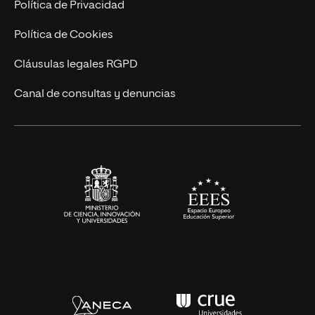
Trabaja en UNIR
Política de Privacidad
Cursos Universitarios
Actualidad
Política de Cookies
UNIR Revista
Cláusulas legales RGPD
Eventos
Canal de consultas y denuncias
Alianzas corporativas
Sala de prensa
Contacto