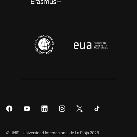
Síguenos
Síguenos
Síguenos
Síguenos
Síguenos
Síguenos
en
en
en
en
en
en
Facebook
YouTube
LinkedIn
Instagram
Twitter
Tiktok
© UNIR - Universidad Internacional de La Rioja 2026