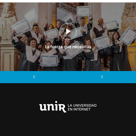
La fuerza que necesitas
Anterior
Siguiente
Universidad
Internacional
de
La
Rioja