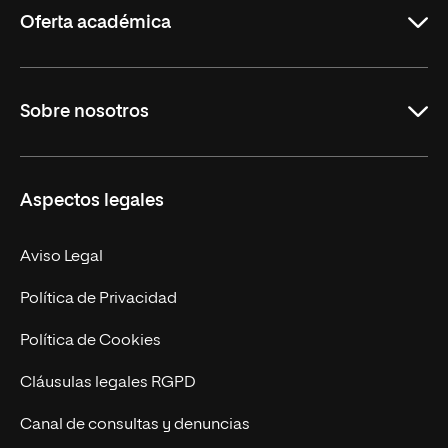
Oferta académica
Grados
Sobre nosotros
Másteres Oficiales
Másteres Propios
Misión y Valores
Aspectos legales
Doctorados
Facultades
Experto Universitario
Nuestro Equipo
Aviso Legal
Postgrados
Trabaja en UNIR
Política de Privacidad
Cursos Universitarios
Actualidad
Política de Cookies
UNIR Revista
Cláusulas legales RGPD
Eventos
Canal de consultas y denuncias