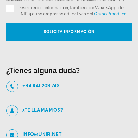
¿Tienes alguna duda?
+34 941 209 743
¿TE LLAMAMOS?
INFO@UNIR.NET