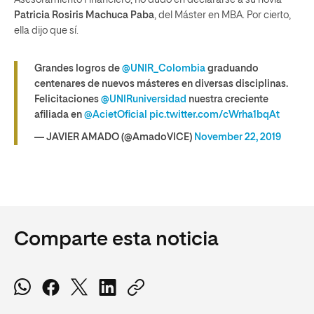
Asesoramiento Financiero, no dudó en declararse a su novia
Patricia Rosiris Machuca Paba
, del Máster en MBA. Por cierto,
ella dijo que sí.
Grandes logros de
@UNIR_Colombia
graduando
centenares de nuevos másteres en diversas disciplinas.
Felicitaciones
@UNIRuniversidad
nuestra creciente
afiliada en
@AcietOficial
pic.twitter.com/cWrha1bqAt
— JAVIER AMADO (@AmadoVICE)
November 22, 2019
Comparte esta noticia