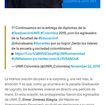
?? Continuamos en la entrega de diplomas de la
#GraduaciónUNIR
#Colombia
2019, ¡con los egresados
de la Facultad de
#Educación
!
¡Enhorabuena
#docentes
por su logro! ¡Serán los líderes
de la escuela y sociedad colombianas!
▶
https://t.co/LG6WbEQwsM
@UNIRuniversidad
#UNIRalumni
pic.twitter.com/AJ3V5ANOuK
— UNIR Colombia (@UNIR_Colombia)
November 22, 2019
La intensa ovación dio paso a la sorpresa y, una vez más, la
emoción. Y es que, como ya ocurriera en la pasada Graduación
de Logroño, los asistentes vivieron en directo una petición de
mano. En esta ocasión, los protagonistas fueron dos egresados
de UNIR. Él,
Elmer Jiménez Alegría
, del Máster en