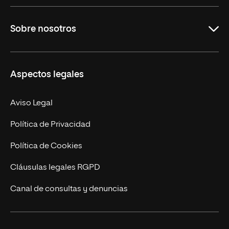
Grados
Sobre nosotros
Másteres Oficiales
Másteres Propios
Misión y Valores
Aspectos legales
Doctorados
Facultades
Experto Universitario
Nuestro Equipo
Aviso Legal
Postgrados
Trabaja en UNIR
Política de Privacidad
Cursos Universitarios
Actualidad
Política de Cookies
UNIR Revista
Cláusulas legales RGPD
Eventos
Canal de consultas y denuncias
Alianzas corporativas