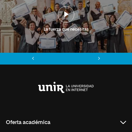
La fuerza que necesitas
Anterior
Siguiente
Universidad
Internacional
de
La
Rioja
Oferta académica