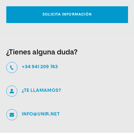
¿Tienes alguna duda?
+34 941 209 743
¿TE LLAMAMOS?
INFO@UNIR.NET