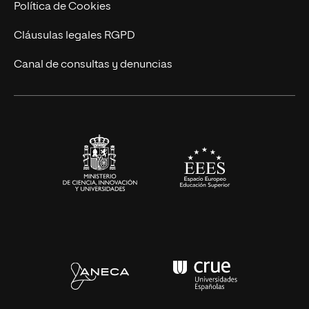
Actualidad
Política de Cookies
UNIR Revista
Cláusulas legales RGPD
Eventos
Canal de consultas y denuncias
Alianzas corporativas
Sala de prensa
Contacto