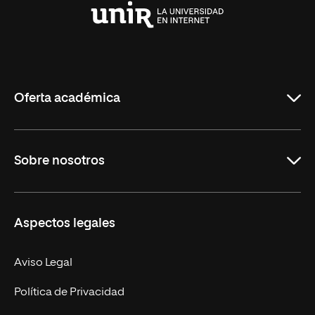
Universidad
Internacional
de
La
Rioja
Oferta académica
Grados
Sobre nosotros
Másteres Oficiales
Másteres Propios
Misión y Valores
Aspectos legales
Doctorados
Facultades
Experto Universitario
Nuestro Equipo
Aviso Legal
Postgrados
Trabaja en UNIR
Política de Privacidad
Cursos Universitarios