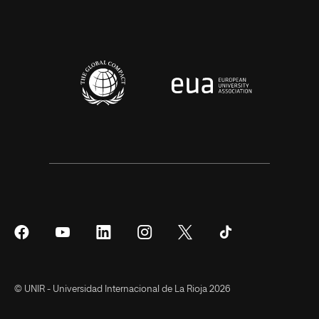
Síguenos
Síguenos
Síguenos
Síguenos
Síguenos
Síguenos
en
en
en
en
en
en
Facebook
YouTube
LinkedIn
Instagram
Twitter
Tiktok
© UNIR - Universidad Internacional de La Rioja 2026