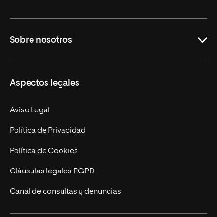
Grados
Sobre nosotros
Másteres Oficiales
Másteres Propios
Misión y Valores
Aspectos legales
Doctorados
Facultades
Experto Universitario
Nuestro Equipo
Aviso Legal
Postgrados
Trabaja en UNIR
Política de Privacidad
Cursos Universitarios
Actualidad
Política de Cookies
UNIR Revista
Cláusulas legales RGPD
Eventos
Canal de consultas y denuncias
Alianzas corporativas