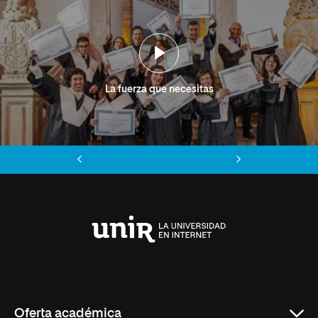
La fuerza que necesitas
Anterior
Siguiente
Universidad
Internacional
de
La
Rioja
Oferta académica