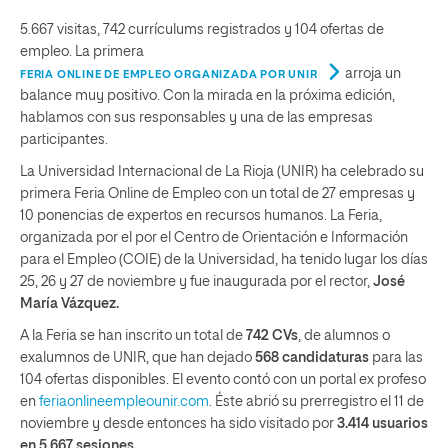
5.667 visitas, 742 currículums registrados y 104 ofertas de
empleo. La primera
arroja un
FERIA ONLINE DE EMPLEO ORGANIZADA POR UNIR
balance muy positivo. Con la mirada en la próxima edición,
hablamos con sus responsables y una de las empresas
participantes.
La Universidad Internacional de La Rioja (UNIR) ha celebrado su
primera Feria Online de Empleo con un total de 27 empresas y
10 ponencias de expertos en recursos humanos. La Feria,
organizada por el por el Centro de Orientación e Información
para el Empleo (COIE) de la Universidad, ha tenido lugar los días
25, 26 y 27 de noviembre y fue inaugurada por el rector,
José
María Vázquez.
A la Feria se han inscrito un total de
742 CVs
, de alumnos o
exalumnos de UNIR, que han dejado
568 candidaturas
para las
104 ofertas disponibles. El evento contó con un portal ex profeso
en
feriaonlineempleounir.com
. Éste abrió su prerregistro el 11 de
noviembre y desde entonces ha sido visitado por
3.414 usuarios
en 5.667 sesiones.