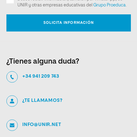
¿Tienes alguna duda?
+34 941 209 743
¿TE LLAMAMOS?
INFO@UNIR.NET