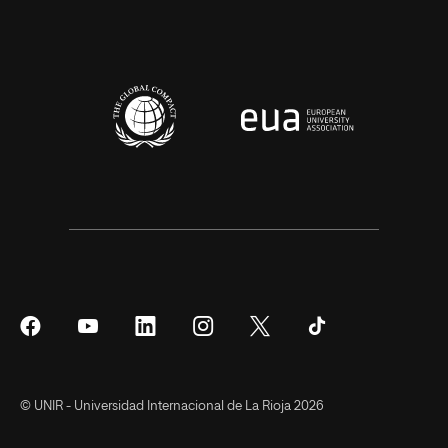
Síguenos
Síguenos
Síguenos
Síguenos
Síguenos
Síguenos
en
en
en
en
en
en
Facebook
YouTube
LinkedIn
Instagram
Twitter
Tiktok
© UNIR - Universidad Internacional de La Rioja 2026