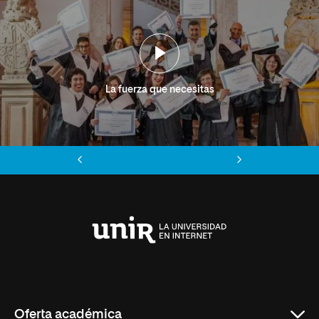
La fuerza que necesitas
Anterior
Siguiente
Universidad
Internacional
de
La
Rioja
Oferta académica