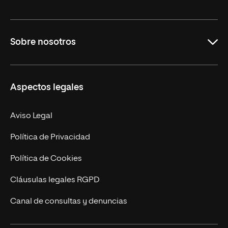
Grados
Sobre nosotros
Másteres Oficiales
Másteres Propios
Misión y Valores
Aspectos legales
Doctorados
Facultades
Experto Universitario
Nuestro Equipo
Aviso Legal
Postgrados
Trabaja en UNIR
Política de Privacidad
Cursos Universitarios
Actualidad
Política de Cookies
UNIR Revista
Cláusulas legales RGPD
Eventos
Canal de consultas y denuncias
Alianzas corporativas