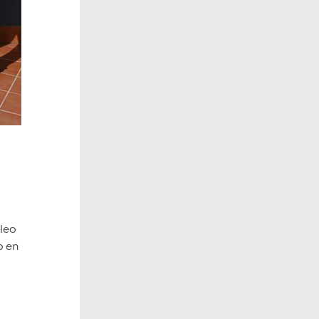
pleo
o en