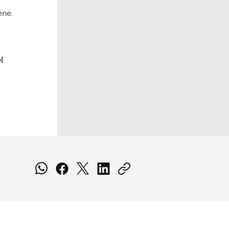
ene.
l