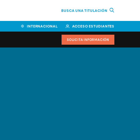
BUSCA UNA TITULACIÓN
INTERNACIONAL
ACCESO ESTUDIANTES
SOLICITA INFORMACIÓN
Facultad de Ciencias de la
Educación y Humanidades
Facultad de Ciencias de la
Salud
Facultad de Economía y
Empresa
Escuela Superior de Ingeniería
y Tecnología (ESIT)
Facultad de Derecho