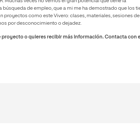
. Muchas veces no vemos el gran potencial que tiene la
 la búsqueda de empleo, que a mi me ha demostrado que los ti
n proyectos como este Vivero: clases, materiales, sesiones de
mos por desconocimiento o dejadez.
e proyecto o quieres recibir más información. Contacta con e