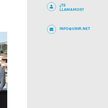
¿TE
LLAMAMOS?
INFO@UNIR.NET