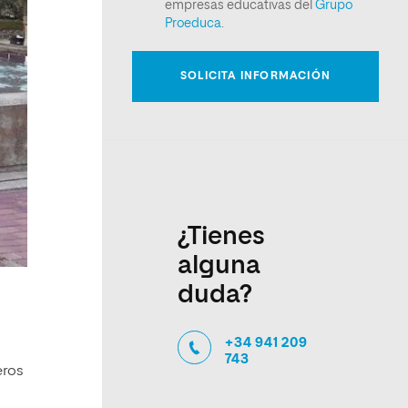
¿Tienes
alguna
duda?
+34 941 209
743
eros