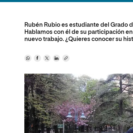
Diseño
Ingeniería y Tecnología
Ciencias P
Escuela de Humanidades
Ofici
Ciencias de la Salud
Diseño
Internacio
Inter
Normas de Organización y
Ciencias Sociales
Ciencias de la Salud
Funcionamiento
Rubén Rubio es estudiante del Grado d
Hablamos con él de su participación en 
Humanidades
Ciencias Sociales
nuevo trabajo. ¿Quieres conocer su hist
Artes
Humanidades
Música
Artes
Música