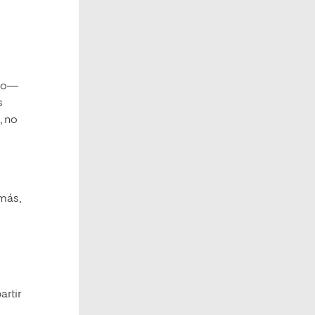
cto―
s
, no
más,
artir