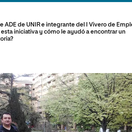
olíticas y Relaciones
Acceso universitario para
na de Movilidad
nales
mayores
nacional
e ADE de UNIR e integrante del I Vivero de Empl
esta iniciativa y cómo le ayudó a encontrar un
oria?