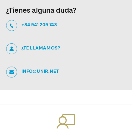
¿Tienes alguna duda?
+34 941 209 743
¿TE LLAMAMOS?
INFO@UNIR.NET