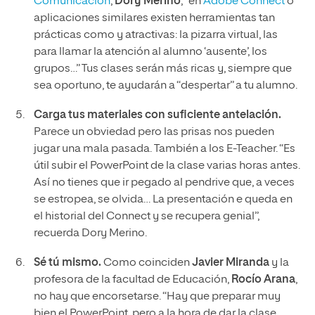
Comunicación
,
Dory Merino
, “en
Adobe Connect
o
aplicaciones similares existen herramientas tan
prácticas como y atractivas: la pizarra virtual, las
para llamar la atención al alumno ‘ausente’, los
grupos…” Tus clases serán más ricas y, siempre que
sea oportuno, te ayudarán a “despertar” a tu alumno.
Carga tus materiales con suficiente antelación.
Parece un obviedad pero las prisas nos pueden
jugar una mala pasada. También a los E-Teacher. “Es
útil subir el PowerPoint de la clase varias horas antes.
Así no tienes que ir pegado al pendrive que, a veces
se estropea, se olvida… La presentación e queda en
el historial del Connect y se recupera genial”,
recuerda Dory Merino.
Sé tú mismo.
Como coinciden
Javier Miranda
y la
profesora de la facultad de Educación,
Rocío Arana
,
no hay que encorsetarse. “Hay que preparar muy
bien el PowerPoint, pero a la hora de dar la clase