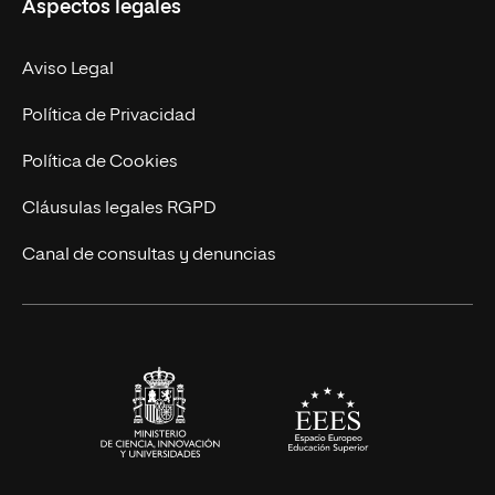
Aspectos legales
Doctorados
Facultades
Experto Universitario
Nuestro Equipo
Aviso Legal
Postgrados
Trabaja en UNIR
Política de Privacidad
Cursos Universitarios
Actualidad
Política de Cookies
UNIR Revista
Cláusulas legales RGPD
Eventos
Canal de consultas y denuncias
Alianzas corporativas
Sala de prensa
Contacto