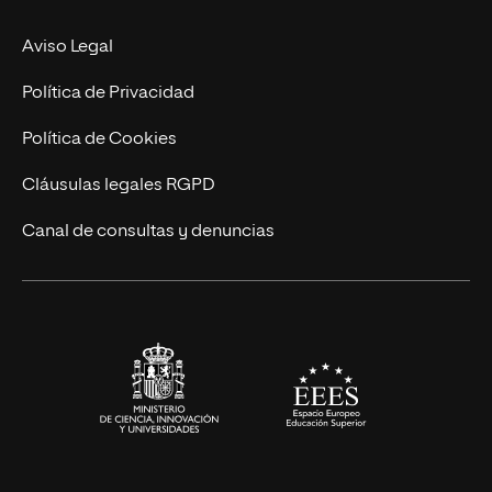
Experto Universitario
Nuestro Equipo
Aviso Legal
Postgrados
Trabaja en UNIR
Política de Privacidad
Cursos Universitarios
Actualidad
Política de Cookies
UNIR Revista
Cláusulas legales RGPD
Eventos
Canal de consultas y denuncias
Alianzas corporativas
Sala de prensa
Contacto