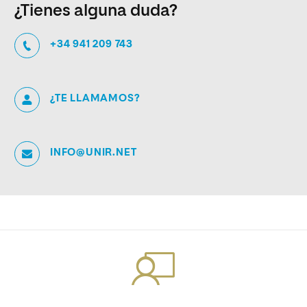
¿Tienes alguna duda?
+34 941 209 743
¿TE LLAMAMOS?
INFO@UNIR.NET