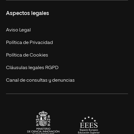
Másteres Propios
Misión y Valores
Aspectos legales
Doctorados
Facultades
Experto Universitario
Nuestro Equipo
Aviso Legal
Postgrados
Trabaja en UNIR
Política de Privacidad
Cursos Universitarios
Actualidad
Política de Cookies
UNIR Revista
Cláusulas legales RGPD
Eventos
Canal de consultas y denuncias
Alianzas corporativas
Sala de prensa
Contacto