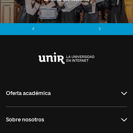
Anterior
Siguiente
Universidad
Internacional
de
La
Rioja
Oferta académica
Grados
Sobre nosotros
Másteres Oficiales