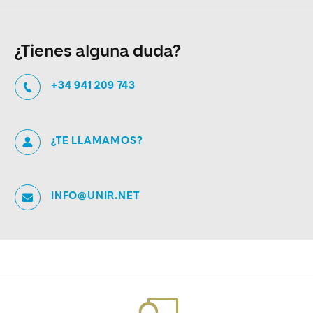
¿Tienes alguna duda?
+34 941 209 743
¿TE LLAMAMOS?
INFO@UNIR.NET