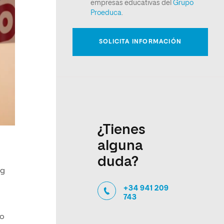
¿Tienes
alguna
duda?
ng
+34 941 209
743
to