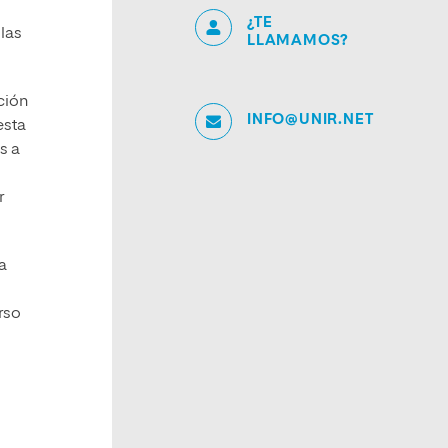
¿TE
las
LLAMAMOS?
ción
INFO@UNIR.NET
esta
s a
r
a
rso