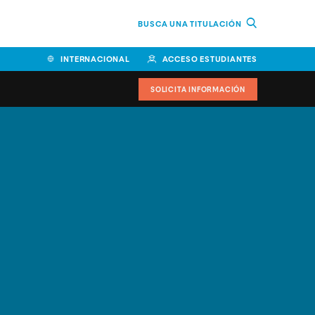
BUSCA UNA TITULACIÓN
INTERNACIONAL
ACCESO ESTUDIANTES
SOLICITA INFORMACIÓN
Facultad de Ciencias de la
Educación y Humanidades
Facultad de Ciencias de la
Salud
Facultad de Economía y
Empresa
Escuela Superior de Ingeniería
y Tecnología (ESIT)
Facultad de Derecho