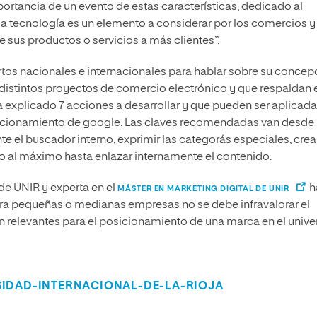
ortancia de un evento de estas características, dedicado al
la tecnología es un elemento a considerar por los comercios y 
e sus productos o servicios a más clientes”.
rtos nacionales e internacionales para hablar sobre su concep
 distintos proyectos de comercio electrónico y que respaldan 
 explicado 7 acciones a desarrollar y que pueden ser aplicada
funcionamiento de google. Las claves recomendadas van desde
nte el buscador interno, exprimir las categorás especiales, crea
do al máximo hasta enlazar internamente el contenido.
de UNIR y experta en el
h
MÁSTER EN MARKETING DIGITAL DE UNIR
ara pequeñas o medianas empresas no se debe infravalorar el
n relevantes para el posicionamiento de una marca en el unive
SIDAD-INTERNACIONAL-DE-LA-RIOJA