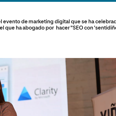
olíticas y Relaciones
Acceso universitario para
na de Movilidad
nales
mayores
nacional
l evento de marketing digital que se ha celebra
n el que ha abogado por hacer "SEO con 'sentidiño