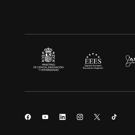
Síguenos
Síguenos
Síguenos
Síguenos
Síguenos
Sígueno
en
en
en
en
en
en
Facebook
YouTube
LinkedIn
Instagram
Twitter
Tiktok