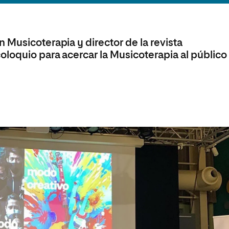
olíticas y Relaciones
Acceso universitario para
na de Movilidad
nales
mayores
nacional
 Musicoterapia y director de la revista
loquio para acercar la Musicoterapia al público