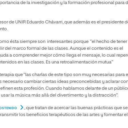
mportancia de la investigación y la formación profesional para 
sor de UNIR Eduardo Chávarri, que además es el presidente d
nto.
como ésta siempre son interesantes porque “el hecho de tener
lir del marco formal de las clases. Aunque el contenido es el
yuda a comprender mejor cómo llega el mensaje, lo cual reper
enidos en las clases. Es una retroalimentación mutua”
terapia que “las charlas de este tipo son muy necesarias para e
s necesario cambiar ciertas ideas preconcebidas y aclarar co
definen esta profesión. Cuando hablamos delante de un públic
 usar la música más allá del divertimento y la distracción”.
, que tratan de acercar las buenas prácticas que se
OSTENIDO
ansmitir los beneficios terapéuticos de las artes y fomentar el