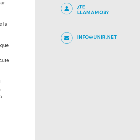
dar
¿TE
LLAMAMOS?
e la
INFO@UNIR.NET
 que
cute
l
n
o