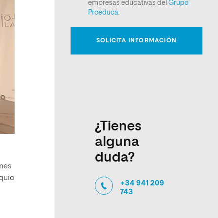
¿Tienes
alguna
duda?
ones
oquio
+34 941 209
743