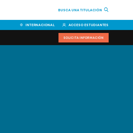
BUSCA UNA TITULACIÓN
INTERNACIONAL
ACCESO ESTUDIANTES
SOLICITA INFORMACIÓN
Facultad de Ciencias de la
Educación y Humanidades
Facultad de Ciencias de la
Salud
Facultad de Economía y
Empresa
Escuela Superior de Ingeniería
y Tecnología (ESIT)
Facultad de Derecho