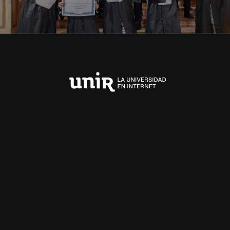
Universidad
Internacional
de
La
Rioja