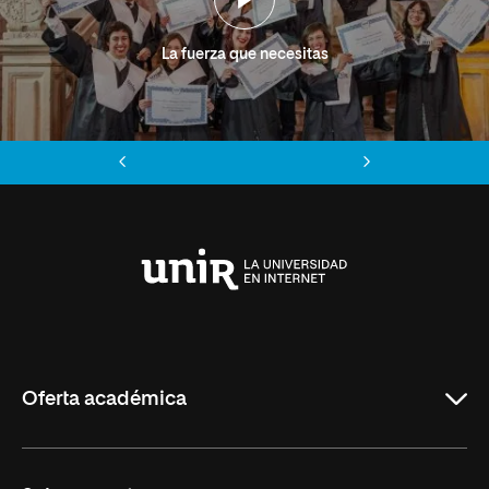
La fuerza que necesitas
Anterior
Siguiente
Universidad
Internacional
de
La
Rioja
Oferta académica
Grados