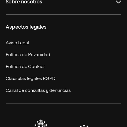
Sobre nosotros
Másteres Oficiales
Másteres Propios
Misión y Valores
Aspectos legales
Doctorados
Facultades
Experto Universitario
Nuestro Equipo
Aviso Legal
Postgrados
Trabaja en UNIR
Política de Privacidad
Cursos Universitarios
Actualidad
Política de Cookies
UNIR Revista
Cláusulas legales RGPD
Eventos
Canal de consultas y denuncias
Alianzas corporativas
Sala de prensa
Contacto