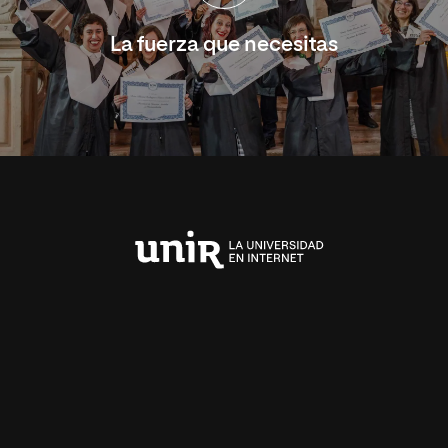
La fuerza que necesitas
Universidad
Internacional
de
La
Rioja