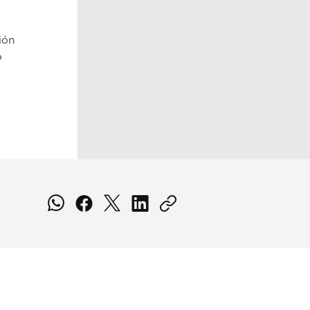
ión
o