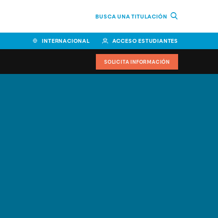
BUSCA UNA TITULACIÓN
INTERNACIONAL
ACCESO ESTUDIANTES
SOLICITA INFORMACIÓN
Facultad de Ciencias de la
Educación y Humanidades
Facultad de Ciencias de la
Salud
Facultad de Economía y
Empresa
Escuela Superior de Ingeniería
y Tecnología (ESIT)
Facultad de Derecho