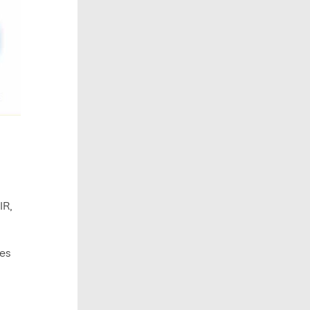
IR,
des