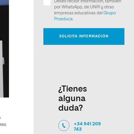
¿Tienes
alguna
duda?
a
+34 941 209
res
743