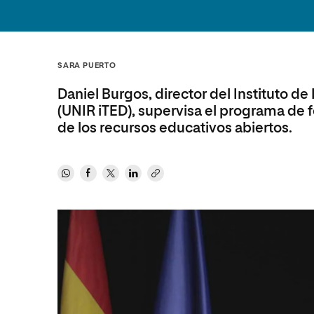
Diseño
Ingeniería y Tecnología
Ciencias P
Escuela de Humanidades
Ofici
Ciencias de la Salud
Diseño
Internacio
Inter
Normas de Organización y
Ciencias Sociales
Ciencias de la Salud
Funcionamiento
SARA PUERTO
Humanidades
Ciencias Sociales
Daniel Burgos, director del Instituto d
Artes
Humanidades
(UNIR iTED), supervisa el programa de f
Música
Artes
de los recursos educativos abiertos.
Música