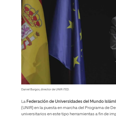
Daniel Burgos, director de UNIR iTED.
La
Federación de Universidades del Mundo Islám
(UNIR) en la puesta en marcha del Programa de Des
universitarios en este tipo herramientas a fin de im