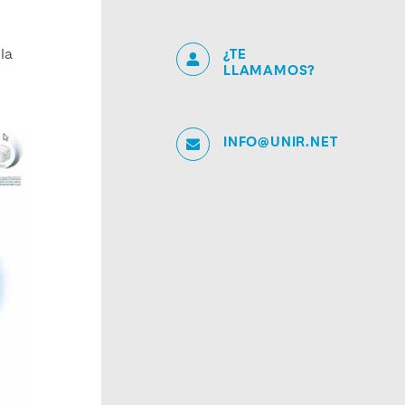
la
¿TE
LLAMAMOS?
INFO@UNIR.NET