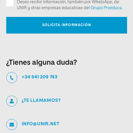
¿Tienes alguna duda?
+34 941 209 743
¿TE LLAMAMOS?
INFO@UNIR.NET