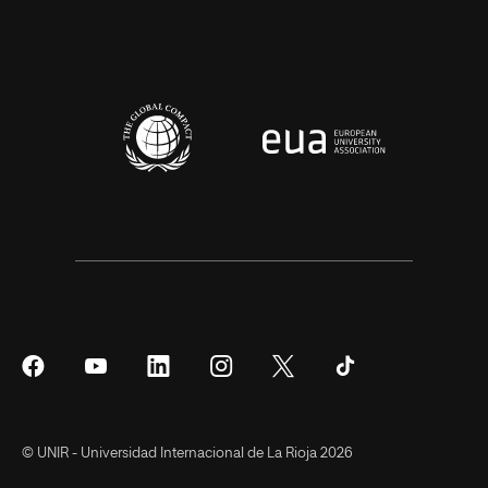
Síguenos
Síguenos
Síguenos
Síguenos
Síguenos
Síguenos
en
en
en
en
en
en
Facebook
YouTube
LinkedIn
Instagram
Twitter
Tiktok
© UNIR - Universidad Internacional de La Rioja 2026