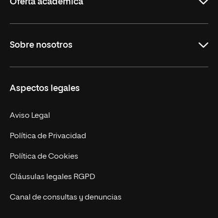
Oferta académica
Grados
Sobre nosotros
Másteres Oficiales
Másteres Propios
Misión y Valores
Aspectos legales
Doctorados
Facultades
Experto Universitario
Nuestro Equipo
Aviso Legal
Postgrados
Trabaja en UNIR
Política de Privacidad
Cursos Universitarios
Actualidad
Política de Cookies
UNIR Revista
Cláusulas legales RGPD
Eventos
Canal de consultas y denuncias
Alianzas corporativas