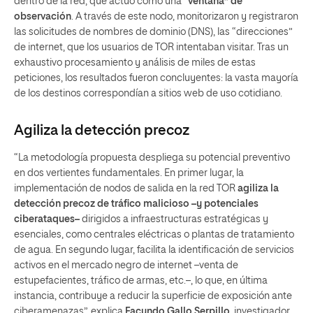
dentro de la red, que actuó como una
“ventana” de
observación
. A través de este nodo, monitorizaron y registraron
las solicitudes de nombres de dominio (DNS), las “direcciones”
de internet, que los usuarios de TOR intentaban visitar. Tras un
exhaustivo procesamiento y análisis de miles de estas
peticiones, los resultados fueron concluyentes: la vasta mayoría
de los destinos correspondían a sitios web de uso cotidiano.
Agiliza la detección precoz
“La metodología propuesta despliega su potencial preventivo
en dos vertientes fundamentales. En primer lugar, la
implementación de nodos de salida en la red TOR
agiliza la
detección precoz de tráfico malicioso –y potenciales
ciberataques–
dirigidos a infraestructuras estratégicas y
esenciales, como centrales eléctricas o plantas de tratamiento
de agua. En segundo lugar, facilita la identificación de servicios
activos en el mercado negro de internet –venta de
estupefacientes, tráfico de armas, etc.–, lo que, en última
instancia, contribuye a reducir la superficie de exposición ante
ciberamenazas”, explica
Facundo Gallo Serpillo
, investigador