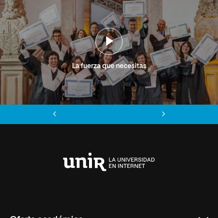
La fuerza que necesitas
Anterior
Siguiente
Universidad
Internacional
de
La
Rioja