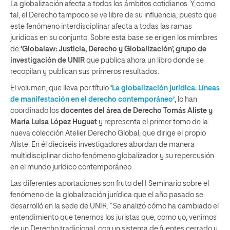
La globalización afecta a todos los ámbitos cotidianos. Y, como
tal, el Derecho tampoco se ve libre de su influencia, puesto que
este fenómeno interdisciplinar afecta a todas las ramas
jurídicas en su conjunto. Sobre esta base se erigen los mimbres
de
‘Globalaw: Justicia, Derecho y Globalización’, grupo de
investigación de UNIR
que publica ahora un libro donde se
recopilan y publican sus primeros resultados.
El volumen, que lleva por título
‘La globalización jurídica. Líneas
de manifestación en el derecho contemporáneo’
, lo han
coordinado los
docentes del área de Derecho Tomás Aliste y
María Luisa López Huguet
y representa el primer tomo de la
nueva colección Atelier Derecho Global, que dirige el propio
Aliste. En él dieciséis investigadores abordan de manera
multidisciplinar dicho fenómeno globalizador y su repercusión
en el mundo jurídico contemporáneo.
Las diferentes aportaciones son fruto del I Seminario sobre el
fenómeno de la globalización jurídica que el año pasado se
desarrolló en la sede de UNIR. “Se analizó cómo ha cambiado el
entendimiento que tenemos los juristas que, como yo, venimos
de un Derecho tradicional, con un sistema de fuentes cerrado y