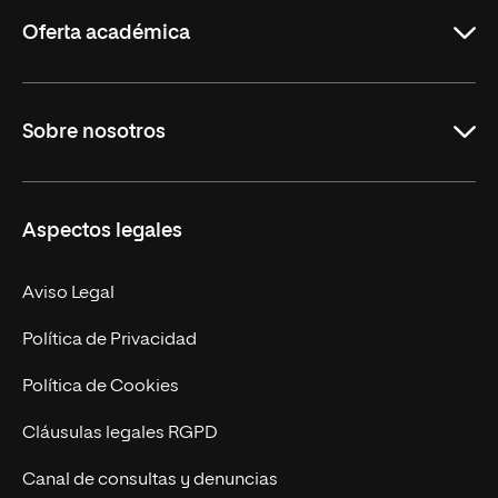
Rioja
Oferta académica
Grados
Sobre nosotros
Másteres Oficiales
Másteres Propios
Misión y Valores
Aspectos legales
Doctorados
Facultades
Experto Universitario
Nuestro Equipo
Aviso Legal
Postgrados
Trabaja en UNIR
Política de Privacidad
Cursos Universitarios
Actualidad
Política de Cookies
UNIR Revista
Cláusulas legales RGPD
Eventos
Canal de consultas y denuncias