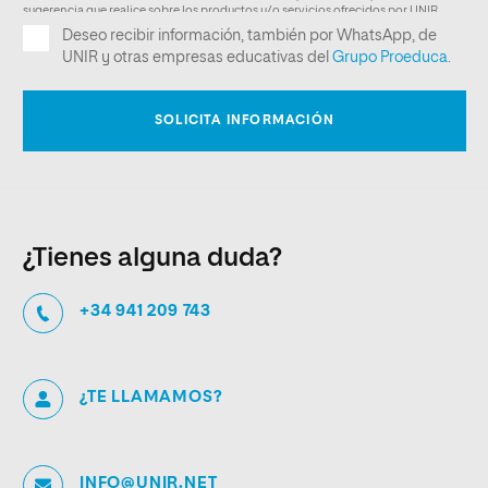
¿Tienes alguna duda?
+34 941 209 743
¿TE LLAMAMOS?
INFO@UNIR.NET