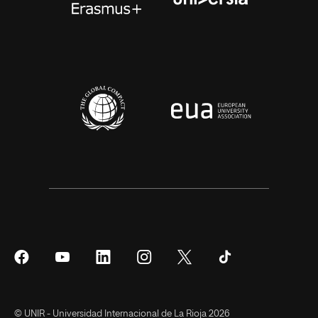
Síguenos
Síguenos
Síguenos
Síguenos
Síguenos
Síguenos
en
en
en
en
en
en
Facebook
YouTube
LinkedIn
Instagram
Twitter
Tiktok
© UNIR - Universidad Internacional de La Rioja 2026