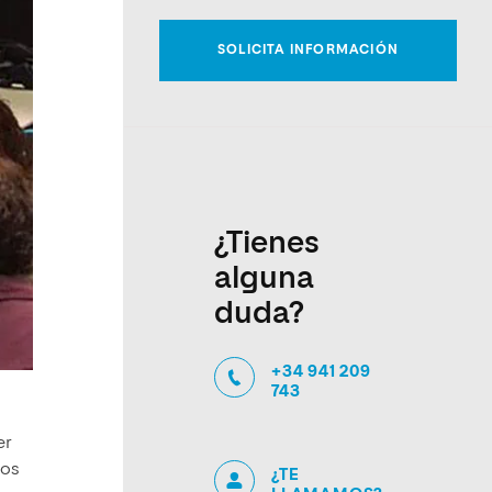
¿Tienes
alguna
duda?
+34 941 209
743
er
nos
¿TE