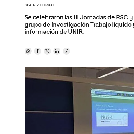
Diseño
Ingeniería y Tecnología
BEATRIZ CORRAL
Ciencias P
Escuela de Humanidades
Ofici
Ciencias de la Salud
Diseño
Internacio
Inter
Se celebraron las III Jornadas de RSC y
Normas de Organización y
Ciencias Sociales
Ciencias de la Salud
Funcionamiento
grupo de investigación Trabajo líquido
información de UNIR.
Humanidades
Ciencias Sociales
Artes
Humanidades
Música
Artes
Música