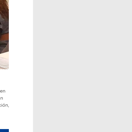
 en
on
ción,