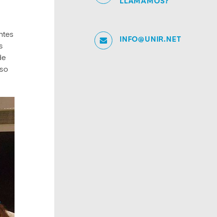
LLAMAMOS?
ntes
INFO@UNIR.NET
s
de
uso