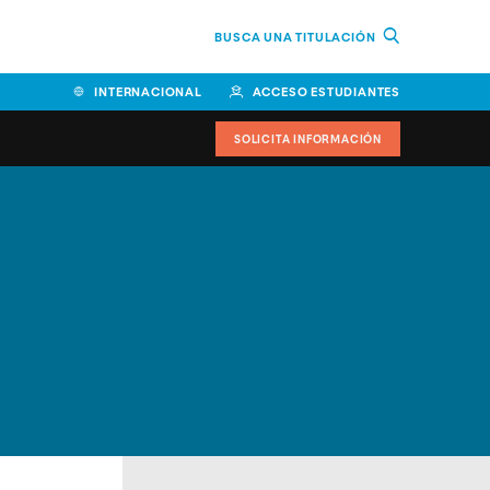
BUSCA UNA TITULACIÓN
INTERNACIONAL
ACCESO ESTUDIANTES
SOLICITA INFORMACIÓN
Facultad de Ciencias de la
Educación y Humanidades
Facultad de Ciencias de la
Salud
Facultad de Economía y
Empresa
Escuela Superior de Ingeniería
y Tecnología (ESIT)
Facultad de Derecho