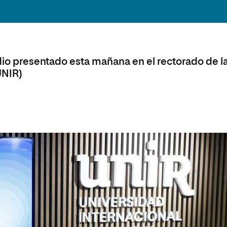
olíticas y Relaciones
Acceso universitario para
na de Movilidad
nales
mayores
nacional
udio presentado esta mañana en el rectorado de l
UNIR)