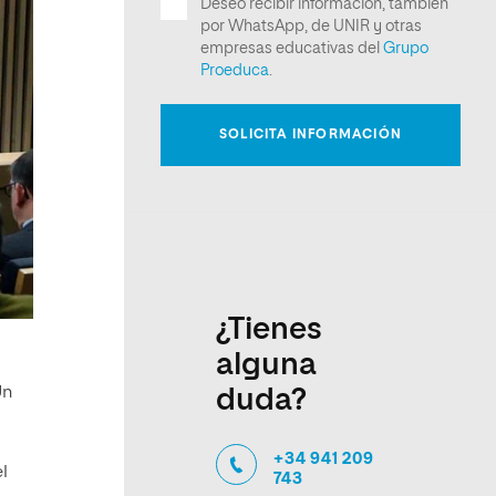
¿Tienes
alguna
Un
duda?
+34 941 209
l
743