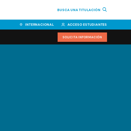
BUSCA UNA TITULACIÓN
INTERNACIONAL
ACCESO ESTUDIANTES
SOLICITA INFORMACIÓN
Facultad de Ciencias de la
Educación y Humanidades
Facultad de Ciencias de la
Salud
Facultad de Economía y
Empresa
Escuela Superior de Ingeniería
y Tecnología (ESIT)
Facultad de Derecho