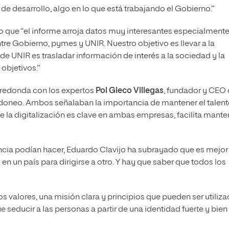
 de desarrollo, algo en lo que está trabajando el Gobierno.”
do que “el informe arroja datos muy interesantes especialment
tre Gobierno, pymes y UNIR. Nuestro objetivo es llevar a la
a de UNIR es trasladar información de interés a la sociedad y la
objetivos.”
 redonda con los expertos
Pol Gieco Villegas
, fundador y CEO
Idoneo. Ambos señalaban la importancia de mantener el talen
ue la digitalización es clave en ambas empresas, facilita mante
cia podían hacer, Eduardo Clavijo ha subrayado que es mejor
o en un país para dirigirse a otro. Y hay que saber que todos los
s valores, una misión clara y principios que pueden ser utiliz
 seducir a las personas a partir de una identidad fuerte y bien