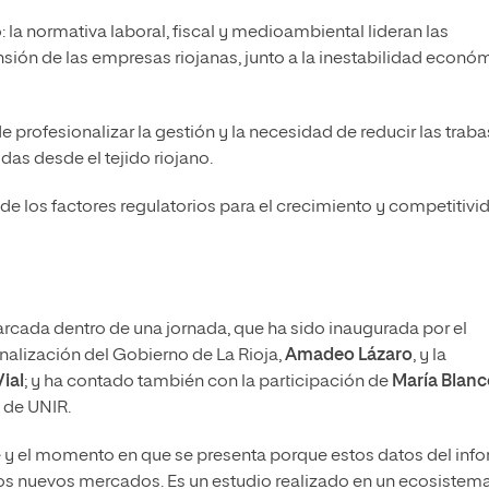
: la normativa laboral, fiscal y medioambiental lideran las
sión de las empresas riojanas, junto a la inestabilidad econó
 profesionalizar la gestión y la necesidad de reducir las traba
as desde el tejido riojano.
 de los factores regulatorios para el crecimiento y competitivi
rcada dentro de una jornada, que ha sido inaugurada por el
nalización del Gobierno de La Rioja,
Amadeo Lázaro
, y la
Vial
; y ha contado también con la participación de
María Blanc
n de UNIR.
 y el momento en que se presenta porque estos datos del inf
los nuevos mercados. Es un estudio realizado en un ecosistem