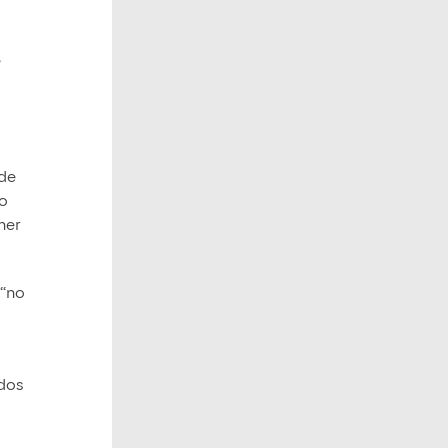
e
 de
to
ner
 “no
ados