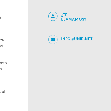
¿TE
í
LLAMAMOS?
INFO@UNIR.NET
tra
el
ento
ia
 al