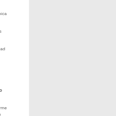
mica
s
dad
o
orme
a