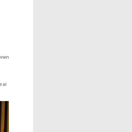
ienen
e al