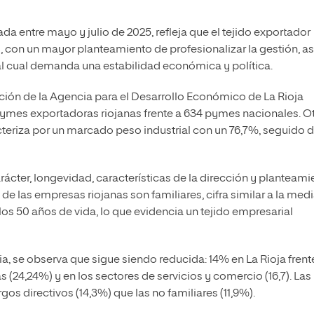
zada entre mayo y julio de 2025, refleja que el tejido exportador
 con un mayor planteamiento de profesionalizar la gestión, as
l cual demanda una estabilidad económica y política.
ación de la Agencia para el Desarrollo Económico de La Rioja
pymes exportadoras riojanas frente a 634 pymes nacionales. O
acteriza por un marcado peso industrial con un 76,7%, seguido d
rácter, longevidad, características de la dirección y planteami
e las empresas riojanas son familiares, cifra similar a la med
los 50 años de vida, lo que evidencia un tejido empresarial
a, se observa que sigue siendo reducida: 14% en La Rioja frente
24,24%) y en los sectores de servicios y comercio (16,7). Las
s directivos (14,3%) que las no familiares (11,9%).