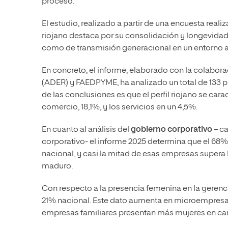
proceso.
El estudio, realizado a partir de una encuesta reali
riojano destaca por su consolidación y longevidad,
como de transmisión generacional en un entorno a
En concreto, el informe, elaborado con la colabor
(ADER) y FAEDPYME, ha analizado un total de 133 
de las conclusiones es que el perfil riojano se car
comercio, 18,1%, y los servicios en un 4,5%.
En cuanto al análisis del
gobierno corporativo
– ca
corporativo- el informe 2025 determina que el 68% d
nacional, y casi la mitad de esas empresas supera 
maduro.
Con respecto a la presencia femenina en la gerenci
21% nacional. Este dato aumenta en microempresas (
empresas familiares presentan más mujeres en cargo