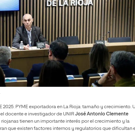
.
 2025. PYME exportadora en La Rioja: tamaño y crecimiento. 
 el docente e investigador de UNIR
José Antonio Clemente
iojanas tienen un importante interés por el crecimiento y la
n que existen factores internos y regulatorios que dificultan e