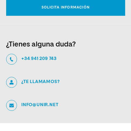
¿Tienes alguna duda?
+34 941 209 743
¿TE LLAMAMOS?
INFO@UNIR.NET