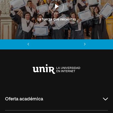
La fuerza que necesitas
Anterior
Siguiente
Universidad
Internacional
de
La
Rioja
Oferta académica