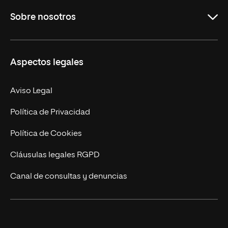
Grados
Sobre nosotros
Másteres Oficiales
Másteres Propios
Misión y Valores
Aspectos legales
Doctorados
Facultades
Experto Universitario
Nuestro Equipo
Aviso Legal
Postgrados
Trabaja en UNIR
Política de Privacidad
Cursos Universitarios
Actualidad
Política de Cookies
UNIR Revista
Cláusulas legales RGPD
Eventos
Canal de consultas y denuncias
Alianzas corporativas
Sala de prensa