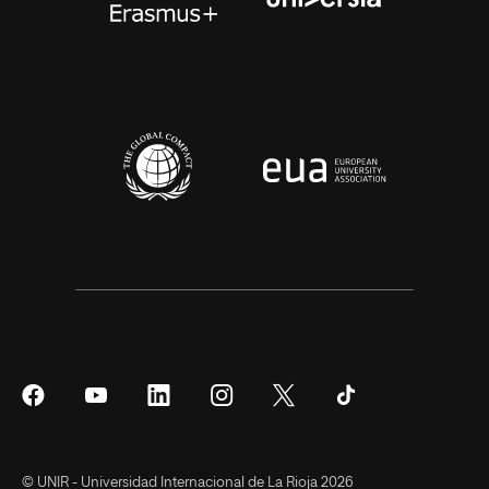
Síguenos
Síguenos
Síguenos
Síguenos
Síguenos
Síguenos
en
en
en
en
en
en
Facebook
YouTube
LinkedIn
Instagram
Twitter
Tiktok
© UNIR - Universidad Internacional de La Rioja 2026