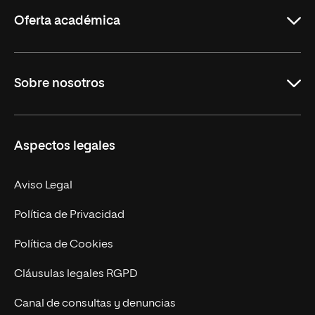
Rioja
Oferta académica
Grados
Sobre nosotros
Másteres Oficiales
Másteres Propios
Misión y Valores
Aspectos legales
Doctorados
Facultades
Experto Universitario
Nuestro Equipo
Aviso Legal
Postgrados
Trabaja en UNIR
Política de Privacidad
Cursos Universitarios
Actualidad
Política de Cookies
UNIR Revista
Cláusulas legales RGPD
Eventos
Canal de consultas y denuncias