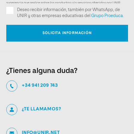
¿Tienes alguna duda?
+34 941 209 743
¿TE LLAMAMOS?
INFO@UNIR.NET