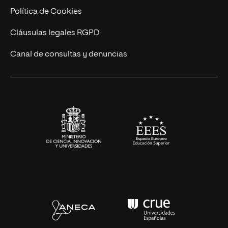
Cursos Universitarios
Actualidad
Política de Cookies
UNIR Revista
Cláusulas legales RGPD
Eventos
Canal de consultas y denuncias
Alianzas corporativas
Sala de prensa
Contacto