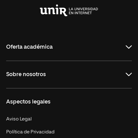
Universidad
Internacional
de
La
Rioja
Oferta académica
Grados
Sobre nosotros
Másteres Oficiales
Másteres Propios
Misión y Valores
Aspectos legales
Doctorados
Facultades
Experto Universitario
Nuestro Equipo
Aviso Legal
Postgrados
Trabaja en UNIR
Política de Privacidad