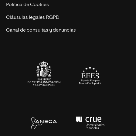
Cursos Universitarios
Actualidad
Política de Cookies
UNIR Revista
Cláusulas legales RGPD
Eventos
Canal de consultas y denuncias
Alianzas corporativas
Sala de prensa
Contacto