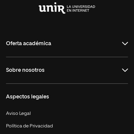
Universidad
Internacional
de
La
Rioja
Oferta académica
Grados
Sobre nosotros
Másteres Oficiales
Másteres Propios
Misión y Valores
Aspectos legales
Doctorados
Facultades
Experto Universitario
Nuestro Equipo
Aviso Legal
Postgrados
Trabaja en UNIR
Política de Privacidad