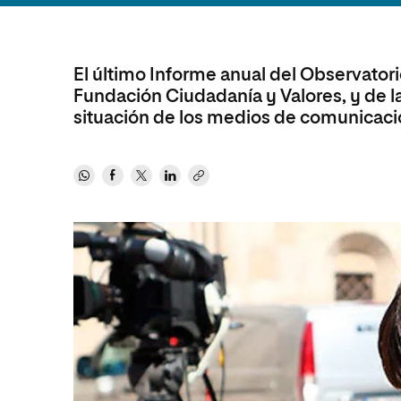
Diseño
Ingeniería y Tecnología
Ciencias P
Escuela de Humanidades
Ofici
Ciencias de la Salud
Diseño
Internacio
Inter
Normas de Organización y
Ciencias Sociales
Ciencias de la Salud
Funcionamiento
El último Informe anual del Observatori
Fundación Ciudadanía y Valores, y de la
Humanidades
Ciencias Sociales
situación de los medios de comunicació
Artes
Humanidades
Música
Artes
Música