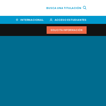
BUSCA UNA TITULACIÓN
INTERNACIONAL
ACCESO ESTUDIANTES
SOLICITA INFORMACIÓN
Facultad de Ciencias de la
Educación y Humanidades
Facultad de Ciencias de la
Salud
Facultad de Economía y
Empresa
Escuela Superior de Ingeniería
y Tecnología (ESIT)
Facultad de Derecho