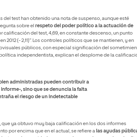
as del test han obtenido una nota de suspenso, aunque esté
regunta sobre el
respeto del poder político a la actuación de
or calificación del test, 4,69, en constante descenso, un punto
 2012 (- 2,11)”. Los controles políticos que se mantienen, y en
visuales públicos, con especial significación del sometimien
política independentista, explican el desplome de la calificaci
bien administradas pueden contribuir a
el informe-, sino que se denuncia la falta
traña el riesgo de un indetectable
, que ya obtuvo muy baja calificación en los dos informes
to por encima que en el actual, se refiere a
las ayudas públic