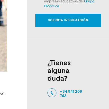
¿Tienes
alguna
duda?
+34 941 209
a),
743