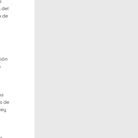
s.
 del
o de
ción
s
os
as de
ley