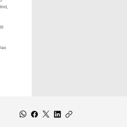
co
rid,
l
II
las