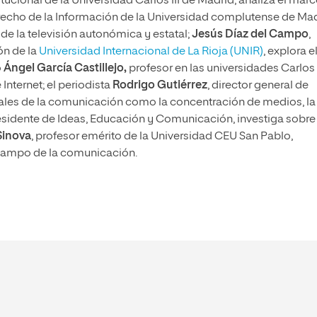
cional de la Universidad Carlos III de Madrid, analiza el mar
recho de la Información de la Universidad complutense de Mad
de la televisión autonómica y estatal;
Jesús Díaz del Campo
,
n de la
Universidad Internacional de La Rioja (UNIR)
, explora e
o
Ángel García Castillejo,
profesor en las universidades Carlos I
Internet; el periodista
Rodrigo Gutiérrez
, director general de
es de la comunicación como la concentración de medios, la
sidente de Ideas, Educación y Comunicación, investiga sobre 
Sinova
, profesor emérito de la Universidad CEU San Pablo,
l campo de la comunicación.