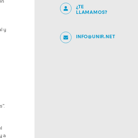
en
¿TE
LLAMAMOS?
l y
INFO@UNIR.NET
s”.
el
y a