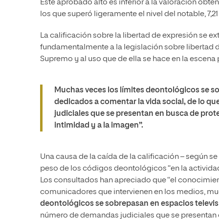
Este aprobado alto es inferior a la valoración obte
los que superó ligeramente el nivel del notable, 7,21
La calificación sobre la libertad de expresión se ext
fundamentalmente a la legislación sobre libertad de
Supremo y al uso que de ella se hace en la escena 
Muchas veces
los límites deontológicos se s
dedicados a comentar la vida social
, de lo q
judiciales que se presentan en busca de prote
intimidad y a la imagen”.
Una causa de la caída de la calificación – según se
peso de los códigos deontológicos “en la activida
Los consultados han apreciado que “el conocimien
comunicadores que intervienen en los medios, muc
deontológicos se sobrepasan en espacios televisi
número de demandas judiciales que se presentan en