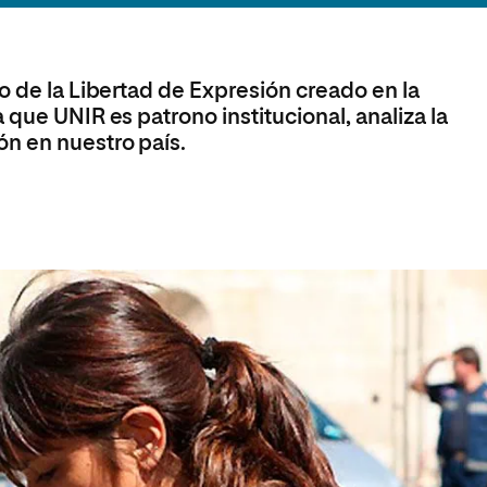
olíticas y Relaciones
Acceso universitario para
na de Movilidad
nales
mayores
nacional
o de la Libertad de Expresión creado en la
 que UNIR es patrono institucional, analiza la
n en nuestro país.