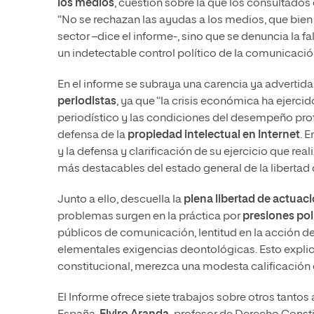
los medios
, cuestión sobre la que los consultado
“No se rechazan las ayudas a los medios, que bien a
sector –dice el informe-, sino que se denuncia la f
un indetectable control político de la comunicació
En el informe se subraya una carencia ya advertida
periodistas
, ya que “la crisis económica ha ejercid
periodístico y las condiciones del desempeño prof
defensa de la
propiedad intelectual en Internet
. 
y la defensa y clarificación de su ejercicio que re
más destacables del estado general de la libertad
Junto a ello, descuella la
plena libertad de actuaci
problemas surgen en la práctica por
presiones polí
públicos de comunicación, lentitud en la acción d
elementales exigencias deontológicas. Esto explica
constitucional, merezca una modesta calificación en
El Informe ofrece siete trabajos sobre otros tantos