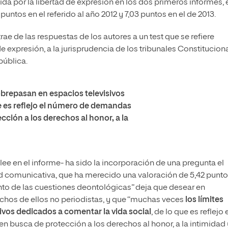
nida por la libertad de expresión en los dos primeros informes, 
 puntos en el referido al año 2012 y 7,03 puntos en el de 2013.
rae de las respuestas de los autores a un test que se refiere
 expresión, a la jurisprudencia de los tribunales Constituciona
pública.
obrepasan en espacios televisivos
ue es reflejo el número de demandas
cción a los derechos al honor, a la
 lee en el informe- ha sido la incorporación de una pregunta el
d comunicativa, que ha merecido una valoración de 5,42 punto
to de las cuestiones deontológicas” deja que desear en
hos de ellos no periodistas, y que “muchas veces
los límites
vos dedicados a comentar la vida social
, de lo que es reflejo 
 busca de protección a los derechos al honor, a la intimidad 