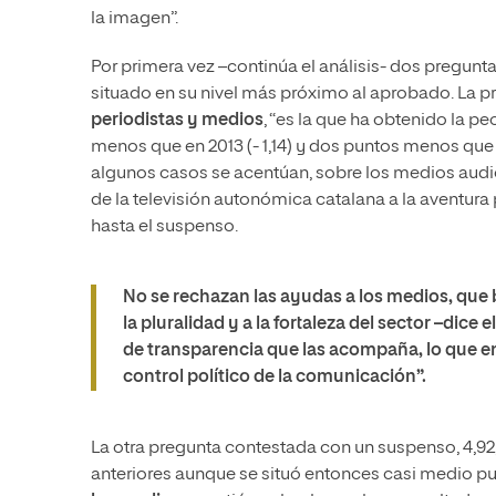
la imagen”.
Por primera vez –continúa el análisis- dos pregunt
situado en su nivel más próximo al aprobado. La p
periodistas y medios
, “es la que ha obtenido la pe
menos que en 2013 (- 1,14) y dos puntos menos que en
algunos casos se acentúan, sobre los medios audio
de la televisión autonómica catalana a la aventura 
hasta el suspenso.
No se rechazan las ayudas a los medios, que 
la pluralidad y a la fortaleza del sector –dice 
de transparencia que las acompaña, lo que en
control político de la comunicación”.
La otra pregunta contestada con un suspenso, 4,92
anteriores aunque se situó entonces casi medio pun