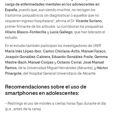
carga de enfermedades mentales en los adolescentes en
España
, puesto que, aun siendo muchos, no recogen los
trastornos psiquiátricos sin diagnosticar o aquellos que no
requieren ingreso hospitalario”, afirma el Dr.
Vicente Soriano
,
primer firmante de los artículos. Lo corroboran los psiquiatras
Hilario Blasco-Fontecilla
y
Lucía Gallego
, que han liderado el
estudio.
En el estudio también participan los investigadores de UNIR
María Inés López-Ibor
,
Carlos Chiclana-Actis
,
Manuel Faraco
,
Joaquín González-Cabrera
,
Eduardo González-Fraile
,
Gemma
Mestre-Bach
,
Manuel Corpas
y
Octavio Corral
;
José Manuel
Ramos
, de la Universidad Miguel Hernández (Alicante); y
Héctor
Pinargote
, del Hospital General Universitario de Alicante.
Recomendaciones sobre el uso de
smartphones
en adolescentes:
– Restringir el uso de móviles a ciertas horas fijas durante el día
(p.e., antes de la cena).