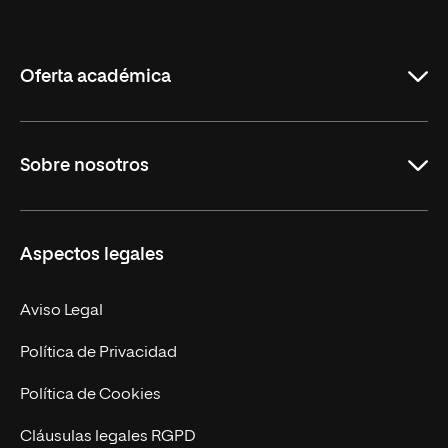
Internacional
de
La
Rioja
Oferta académica
Grados
Sobre nosotros
Másteres Oficiales
Másteres Propios
Misión y Valores
Aspectos legales
Doctorados
Facultades
Experto Universitario
Nuestro Equipo
Aviso Legal
Postgrados
Trabaja en UNIR
Política de Privacidad
Cursos Universitarios
Actualidad
Política de Cookies
UNIR Revista
Cláusulas legales RGPD