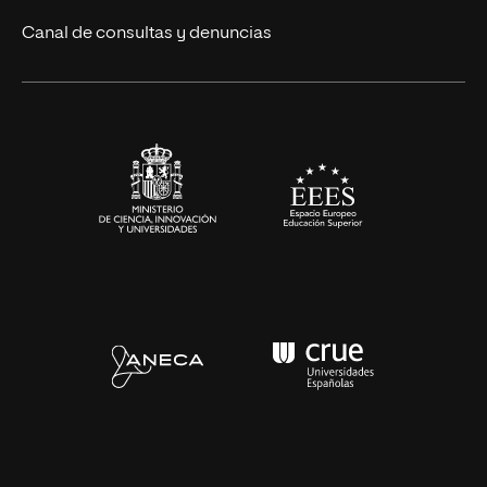
Eventos
Canal de consultas y denuncias
Alianzas corporativas
Sala de prensa
Contacto