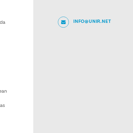
INFO@UNIR.NET
ada
tean
las