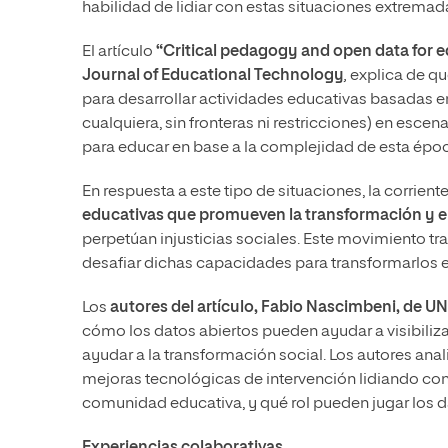
habilidad de lidiar con estas situaciones extrema
El artículo
“Critical pedagogy and open data for 
Journal of Educational Technology
,
explica de qu
para desarrollar actividades educativas basadas e
cualquiera, sin fronteras ni restricciones) en esce
para educar en base a la complejidad de esta épo
En respuesta a este tipo de situaciones, la corrie
educativas que promueven la transformación y 
perpetúan injusticias sociales. Este movimiento tr
desafiar dichas capacidades para transformarlos
Los
autores del artículo, Fabio Nascimbeni, de UN
cómo los datos abiertos pueden ayudar a visibili
ayudar a la transformación social. Los autores a
mejoras tecnológicas de intervención lidiando con 
comunidad educativa, y qué rol pueden jugar los d
Experiencias colaborativas