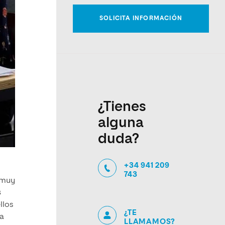
¿Tienes
alguna
duda?
+34 941 209
743
n muy
s
llos
¿TE
la
LLAMAMOS?