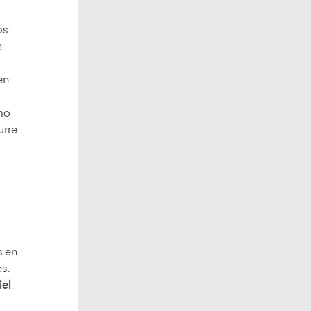
os
e
en
omo
urre
s en
s.
iel