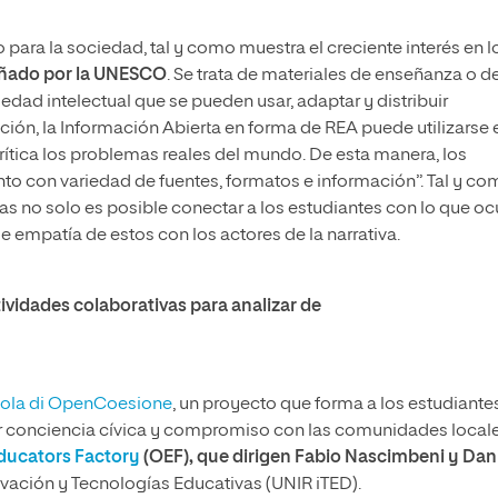
 para la sociedad, tal y como muestra el creciente interés en l
uñado por la UNESCO
. Se trata de materiales de enseñanza o d
edad intelectual que se pueden usar, adaptar y distribuir
ión, la Información Abierta en forma de REA puede utilizarse 
rítica los problemas reales del mundo. De esta manera, los
to con variedad de fuentes, formatos e información”. Tal y c
as no solo es posible conectar a los estudiantes con lo que oc
e empatía de estos con los actores de la narrativa.
tividades colaborativas para analizar de
ola di OpenCoesione
, un proyecto que forma a los estudiante
lar conciencia cívica y compromiso con las comunidades locale
ducators Factory
(OEF), que dirigen Fabio Nascimbeni y Dan
nnovación y Tecnologías Educativas (UNIR iTED).