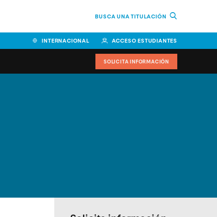
BUSCA UNA TITULACIÓN
INTERNACIONAL
ACCESO ESTUDIANTES
SOLICITA INFORMACIÓN
Facultad de Ciencias de la
Educación y Humanidades
Facultad de Ciencias de la
Salud
Facultad de Economía y
Empresa
Escuela Superior de Ingeniería
y Tecnología (ESIT)
Facultad de Derecho