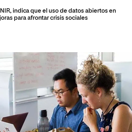
olíticas y Relaciones
Acceso universitario para
na de Movilidad
UNIR, indica que el uso de datos abiertos en
nales
mayores
nacional
s para afrontar crisis sociales