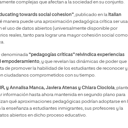
damente complejas que afectan a la sociedad en su conjunto.
educating towards social cohesion”
, publicado en la
Italian
é manera puede una aproximación pedagógica crítica ser us
n el uso de datos abiertos (universalmente disponible por
narios reales, tanto para lograr una mayor cohesión social como
ca.
nte denominada
“pedagogías críticas” reivindica experiencias
el empoderamiento
, y que revelan las dinámicas de poder que
ata de promover la habilidad de los estudiantes de reconocer y
 en ciudadanos comprometidos con su tiempo.
IR, y Annalisa Manca, Javiera Atenas y Chiara Ciociola
, plan
zar información hasta ahora mantenida en segundo plano para
nalizan qué aproximaciones pedagógicas podrían adoptarse en 
la enseñanza a estudiantes inmigrantes, sus profesores y la
atos abiertos en dicho proceso educativo.