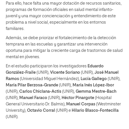
Para ello, hace falta una mayor dotación de recursos sanitarios,
programas de formación oficiales en salud mental infanto-
juvenil y una mayor concienciación y entendimiento de este
problema a nivel social, especialmente en los entornos
familiares.
Además, se debe priorizar el fortalecimiento de la detección
temprana en las escuelas y garantizar una intervención
oportuna para mitigar la creciente carga de trastornos de salud
mental en jóvenes.
En el estudio participaron los investigadores
Eduardo
González-Fraile
(UNIR),
Vicente Soriano
(UNIR),
José Manuel
Ramos
(Universidad Miguel Hernández),
Lucía Gallego
(UNIR),
María Pilar Berzosa-Grande
(UNIR),
María Inés López-Ibor
(UNIR),
Carlos Chiclana-Actis
(UNIR),
Gemma Mestre-Bach
(UNIR),
Manuel Faraco
(UNIR),
Héctor Pinargote
(Hospital
General Universitario Dr. Balmis),
Manuel Corpas
(Westminster
University),
Octavio Corral
(UNIR) e
Hilario Blasco-Fontecilla
(UNIR).