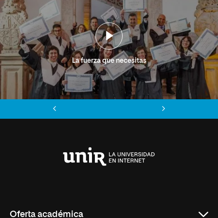
La fuerza que necesitas
Anterior
Siguiente
Universidad
Internacional
de
La
Rioja
Oferta académica