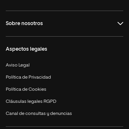
Grados
Sobre nosotros
Másteres Oficiales
Másteres Propios
Misión y Valores
Aspectos legales
Doctorados
Facultades
Experto Universitario
Nuestro Equipo
Aviso Legal
Postgrados
Trabaja en UNIR
Política de Privacidad
Cursos Universitarios
Actualidad
Política de Cookies
UNIR Revista
Cláusulas legales RGPD
Eventos
Canal de consultas y denuncias
Alianzas corporativas