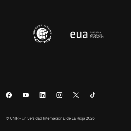
Síguenos
Síguenos
Síguenos
Síguenos
Síguenos
Síguenos
en
en
en
en
en
en
Facebook
YouTube
LinkedIn
Instagram
Twitter
Tiktok
© UNIR - Universidad Internacional de La Rioja 2026