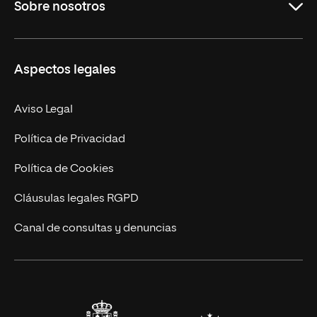
Sobre nosotros
Másteres Oficiales
Másteres Propios
Misión y Valores
Aspectos legales
Doctorados
Facultades
Experto Universitario
Nuestro Equipo
Aviso Legal
Postgrados
Trabaja en UNIR
Política de Privacidad
Cursos Universitarios
Actualidad
Política de Cookies
UNIR Revista
Cláusulas legales RGPD
Eventos
Canal de consultas y denuncias
Alianzas corporativas
Sala de prensa
Contacto