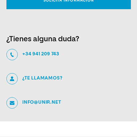
¿Tienes alguna duda?
+34 941 209 743
¿TE LLAMAMOS?
INFO@UNIR.NET