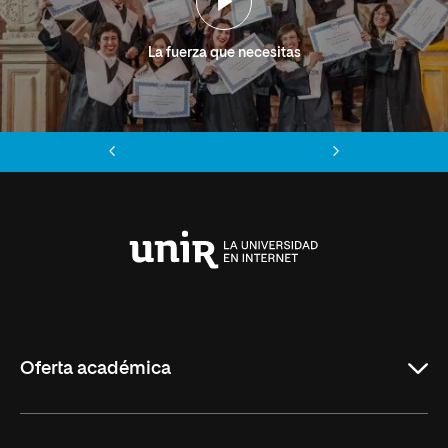
La fuerza que necesitas
Anterior
Siguiente
Universidad
Internacional
de
La
Rioja
Oferta académica
Grados