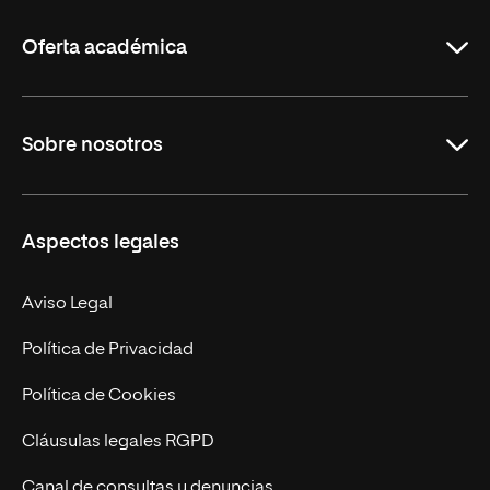
La
Rioja
Oferta académica
Grados
Sobre nosotros
Másteres Oficiales
Másteres Propios
Misión y Valores
Aspectos legales
Doctorados
Facultades
Experto Universitario
Nuestro Equipo
Aviso Legal
Postgrados
Trabaja en UNIR
Política de Privacidad
Cursos Universitarios
Actualidad
Política de Cookies
UNIR Revista
Cláusulas legales RGPD
Eventos
Canal de consultas y denuncias