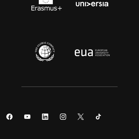
Síguenos
Síguenos
Síguenos
Síguenos
Síguenos
Síguenos
en
en
en
en
en
en
Facebook
YouTube
LinkedIn
Instagram
Twitter
Tiktok