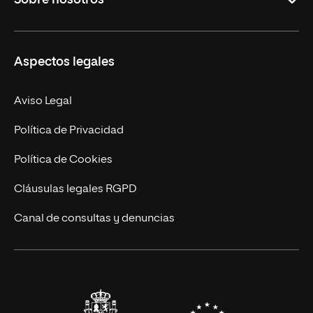
Másteres Oficiales
Másteres Propios
Misión y Valores
Aspectos legales
Doctorados
Facultades
Experto Universitario
Nuestro Equipo
Aviso Legal
Postgrados
Trabaja en UNIR
Política de Privacidad
Cursos Universitarios
Actualidad
Política de Cookies
UNIR Revista
Cláusulas legales RGPD
Eventos
Canal de consultas y denuncias
Alianzas corporativas
Sala de prensa
Contacto