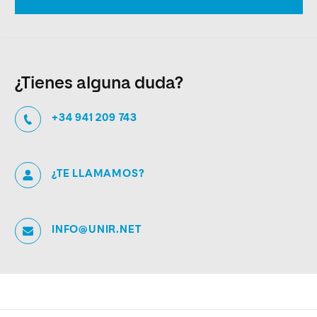
¿Tienes alguna duda?
+34 941 209 743
¿TE LLAMAMOS?
INFO@UNIR.NET