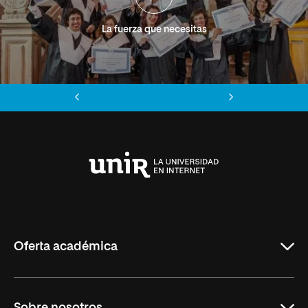
La fuerza que necesitas
Anterior
Siguiente
Universidad
Internacional
de
La
Rioja
Oferta académica
Grados
Sobre nosotros