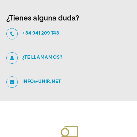
¿Tienes alguna duda?
+34 941 209 743
¿TE LLAMAMOS?
INFO@UNIR.NET