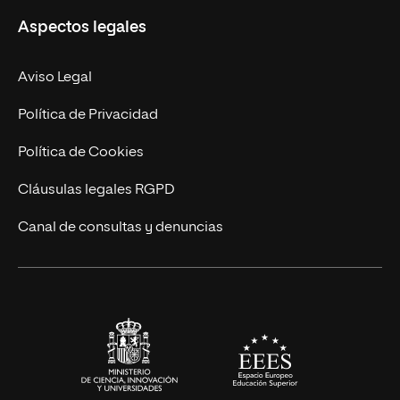
Aspectos legales
Doctorados
Facultades
Experto Universitario
Nuestro Equipo
Aviso Legal
Postgrados
Trabaja en UNIR
Política de Privacidad
Cursos Universitarios
Actualidad
Política de Cookies
UNIR Revista
Cláusulas legales RGPD
Eventos
Canal de consultas y denuncias
Alianzas corporativas
Sala de prensa
Contacto