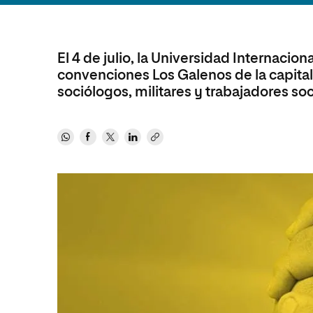
Diseño
Ingeniería y Tecnología
Ciencias P
Escuela de Humanidades
Ofici
Ciencias de la Salud
Diseño
Internacio
Inter
Normas de Organización y
Ciencias Sociales
Ciencias de la Salud
Funcionamiento
El 4 de julio, la Universidad Internacio
convenciones Los Galenos de la capital 
Humanidades
Ciencias Sociales
sociólogos, militares y trabajadores soc
Artes
Humanidades
Música
Artes
Música