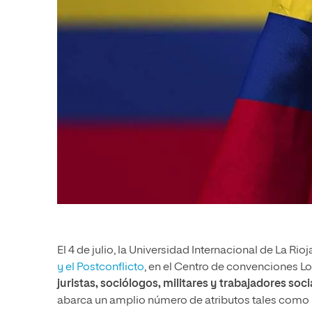
El 4 de julio, la Universidad Internacional de La Rio
y el Postconflicto
, en el Centro de convenciones L
juristas, sociólogos, militares y trabajadores soci
abarca un amplio número de atributos tales como 