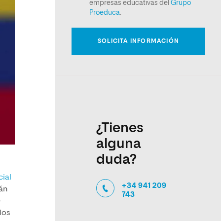
¿Tienes
alguna
duda?
cial
+34 941 209
rán
743
e
los