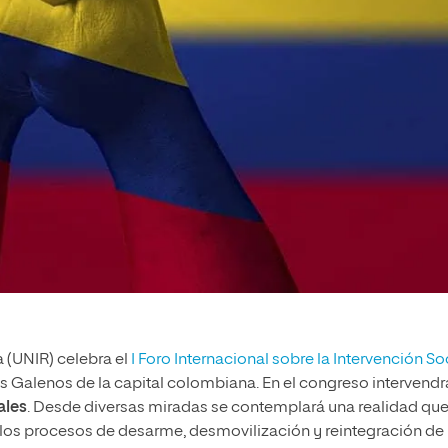
ja (UNIR) celebra el
I Foro Internacional sobre la Intervención So
os Galenos de la capital colombiana. En el congreso intervend
ales
. Desde diversas miradas se contemplará una realidad qu
los procesos de desarme, desmovilización y reintegración de 