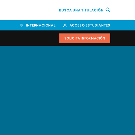
BUSCA UNA TITULACIÓN
INTERNACIONAL
ACCESO ESTUDIANTES
SOLICITA INFORMACIÓN
Facultad de Ciencias de la
Educación y Humanidades
Facultad de Ciencias de la
Salud
Facultad de Economía y
Empresa
Escuela Superior de Ingeniería
y Tecnología (ESIT)
Facultad de Derecho