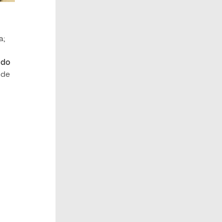
a;
ndo
 de