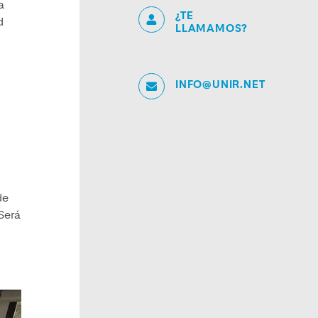
a
¿TE
d
LLAMAMOS?
INFO@UNIR.NET
de
Será